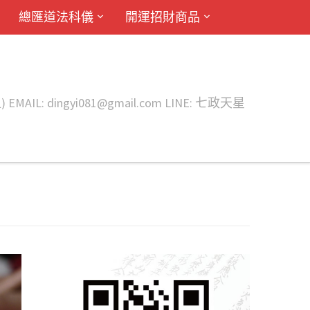
總匯道法科儀
開運招財商品
ingyi081@gmail.com LINE: 七政天星