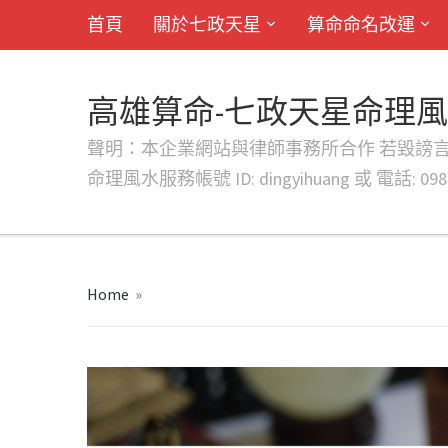
首頁
關於七政天星
算命命名改運
高雄算命-七政天星命理
聲明：本企業網站與律師事務所合作 若毀謗言行或字句將提出法
命理風水服務帳號 ID: dingyihuang 或 電話: 0982
Home
»