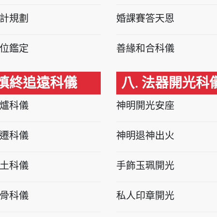
計規劃
婚課賽答天恩
位鑑定
善緣和合科儀
 慎終追遠科儀
八. 法器開光科
爐科儀
神明開光安座
遷科儀
神明退神出火
土科儀
手飾玉珮開光
骨科儀
私人印章開光