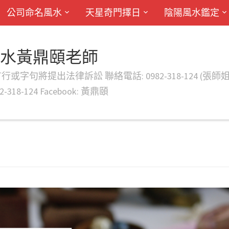
公司命名風水
天星奇門擇日
陰陽風水鑑定
風水黃鼎頤老師
律訴訟 聯絡電話: 0982-318-124 (張師姐) EMAIL: d
-318-124 Facebook: 黃鼎頤