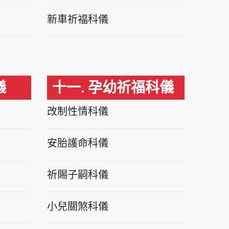
新車祈福科儀
儀
十一. 孕幼祈福科儀
改制性情科儀
安胎護命科儀
祈賜子嗣科儀
小兒關煞科儀