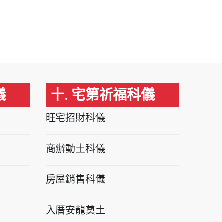
儀
十. 宅第祈福科儀
旺宅招財科儀
商辦動土科儀
房屋銷售科儀
入厝安龍奠土