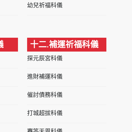
幼兒祈福科儀
儀
十二.補運祈福科儀
探元辰宮科儀
進財補運科儀
催討債務科儀
打城超拔科儀
賽答天恩科儀