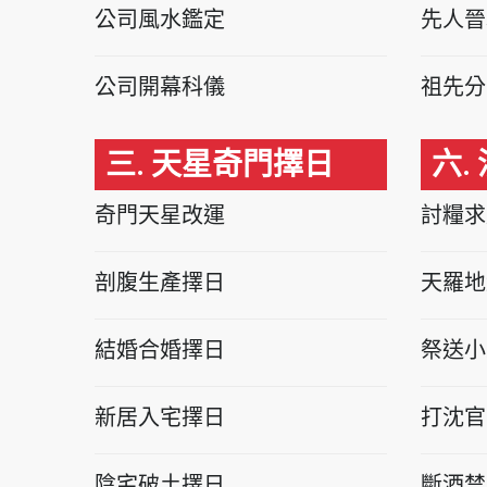
公司風水鑑定
先人晉
公司開幕科儀
祖先分
三. 天星奇門擇日
六.
奇門天星改運
討糧求
剖腹生產擇日
天羅地
結婚合婚擇日
祭送小
新居入宅擇日
打沈官
陰宅破土擇日
斷酒禁