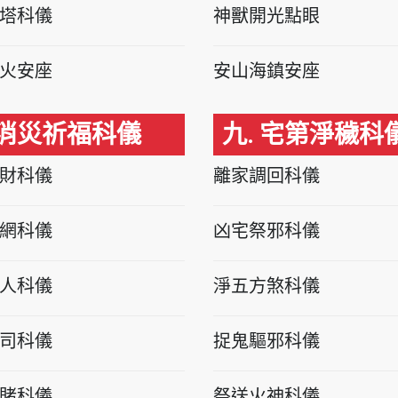
塔科儀
神獸開光點眼
火安座
安山海鎮安座
 消災祈福科儀
九. 宅第淨穢科
財科儀
離家調回科儀
網科儀
凶宅祭邪科儀
人科儀
淨五方煞科儀
司科儀
捉鬼驅邪科儀
賭科儀
祭送火神科儀