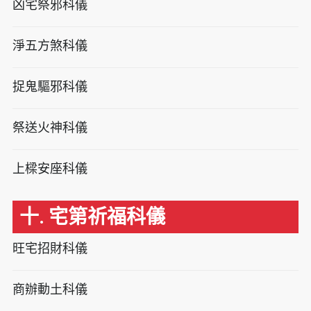
凶宅祭邪科儀
淨五方煞科儀
捉鬼驅邪科儀
祭送火神科儀
上樑安座科儀
十. 宅第祈福科儀
旺宅招財科儀
商辦動土科儀