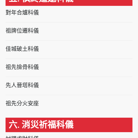
對年合爐科儀
祖牌位遷科儀
佳城破土科儀
祖先撿骨科儀
先人晉塔科儀
祖先分火安座
六. 消災祈福科儀