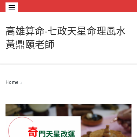
高雄算命-七政天星命理風水
黃鼎頤老師
Home
»