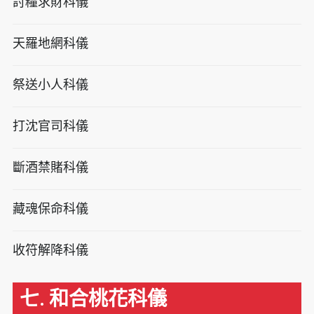
討糧求財科儀
天羅地網科儀
祭送小人科儀
打沈官司科儀
斷酒禁賭科儀
藏魂保命科儀
收符解降科儀
七. 和合桃花科儀