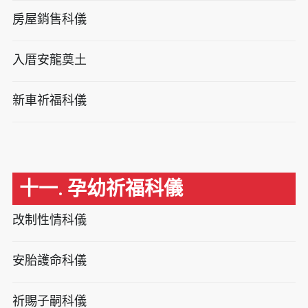
房屋銷售科儀
入厝安龍奠土
新車祈福科儀
十一. 孕幼祈福科儀
改制性情科儀
安胎護命科儀
祈賜子嗣科儀