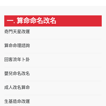
一. 算命命名改名
奇門天星改運
算命命理諮詢
回客流年卜卦
嬰兒命名改名
成人改名算命
生基造命改運