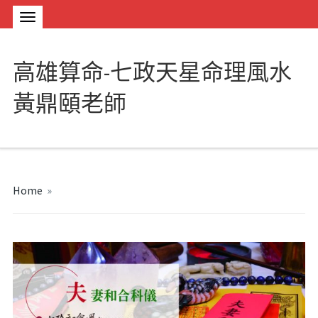
高雄算命-七政天星命理風水
黃鼎頤老師
Home
»