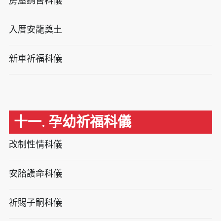
房屋銷售科儀
入厝安龍奠土
新車祈福科儀
十一. 孕幼祈福科儀
改制性情科儀
安胎護命科儀
祈賜子嗣科儀