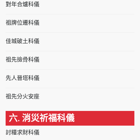
對年合爐科儀
祖牌位遷科儀
佳城破土科儀
祖先撿骨科儀
先人晉塔科儀
祖先分火安座
六. 消災祈福科儀
討糧求財科儀