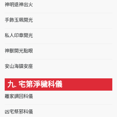
神明退神出火
手飾玉珮開光
私人印章開光
神獸開光點眼
安山海鎮安座
九. 宅第淨穢科儀
離家調回科儀
凶宅祭邪科儀