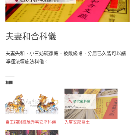
夫妻和合科儀
夫妻失和、小三妨礙家庭、被戴緣帽、分居已久皆可以請
淨極法壇施法科儀。
相關
帝王招財貔貅淨宅安座科儀
入厝安龍奠土