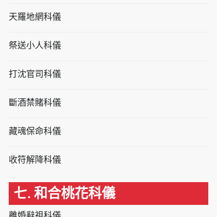
天羅地網科儀
祭送小人科儀
打沈官司科儀
斷酒禁賭科儀
藏魂保命科儀
收符解降科儀
七. 和合桃花科儀
離婚辭祖科儀