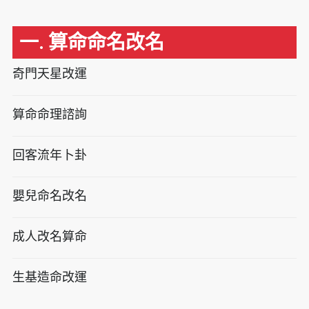
一. 算命命名改名
奇門天星改運
算命命理諮詢
回客流年卜卦
嬰兒命名改名
成人改名算命
生基造命改運