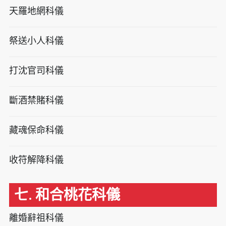
天羅地網科儀
祭送小人科儀
打沈官司科儀
斷酒禁賭科儀
藏魂保命科儀
收符解降科儀
七. 和合桃花科儀
離婚辭祖科儀