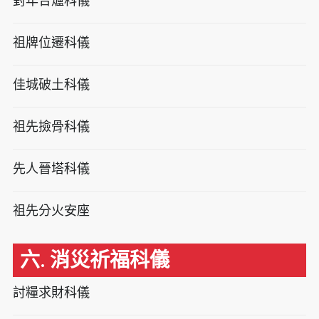
對年合爐科儀
祖牌位遷科儀
佳城破土科儀
祖先撿骨科儀
先人晉塔科儀
祖先分火安座
六. 消災祈福科儀
討糧求財科儀