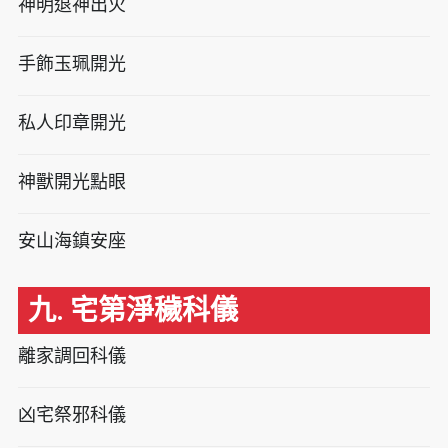
神明退神出火
手飾玉珮開光
私人印章開光
神獸開光點眼
安山海鎮安座
九. 宅第淨穢科儀
離家調回科儀
凶宅祭邪科儀