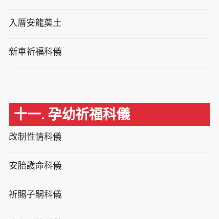
入厝安龍奠土
新車祈福科儀
十一. 孕幼祈福科儀
改制性情科儀
安胎護命科儀
祈賜子嗣科儀