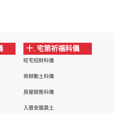
儀
十. 宅第祈福科儀
旺宅招財科儀
商辦動土科儀
房屋銷售科儀
入厝安龍奠土