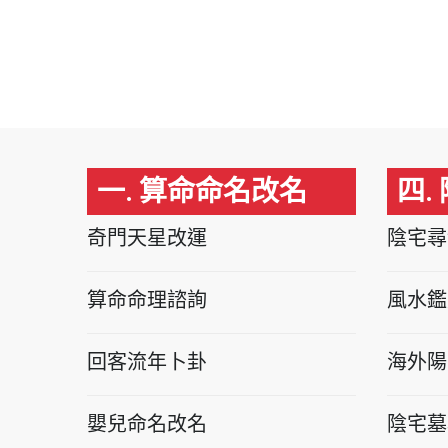
一. 算命命名改名
四.
奇門天星改運
陰宅尋
算命命理諮詢
風水鑑
回客流年卜卦
海外陽
嬰兒命名改名
陰宅墓