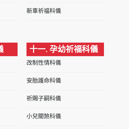
新車祈福科儀
儀
十一. 孕幼祈福科儀
改制性情科儀
安胎護命科儀
祈賜子嗣科儀
小兒關煞科儀