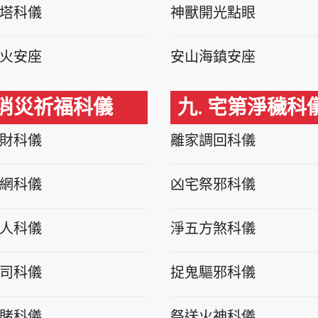
塔科儀
神獸開光點眼
火安座
安山海鎮安座
 消災祈福科儀
九. 宅第淨穢科
財科儀
離家調回科儀
網科儀
凶宅祭邪科儀
人科儀
淨五方煞科儀
司科儀
捉鬼驅邪科儀
賭科儀
祭送火神科儀