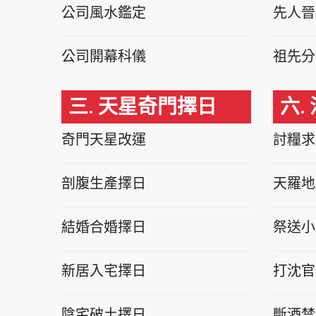
公司風水鑑定
先人晉
公司開幕科儀
祖先分
三. 天星奇門擇日
六.
奇門天星改運
討糧求
剖腹生產擇日
天羅地
結婚合婚擇日
祭送小
新居入宅擇日
打沈官
陰宅破土擇日
斷酒禁