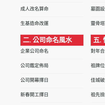
成人改名算命
墓園設
生基造命改運
靈骨塔
二. 公司命名風水
五.
企業公司命名
對年合
公司鑑定佈局
祖牌位
公司開幕擇日
佳城破
新春開工擇日
祖先撿