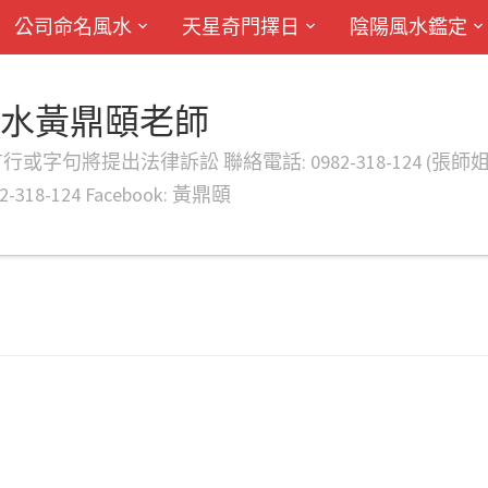
公司命名風水
天星奇門擇日
陰陽風水鑑定
風水黃鼎頤老師
律訴訟 聯絡電話: 0982-318-124 (張師姐) EMAIL: d
-318-124 Facebook: 黃鼎頤