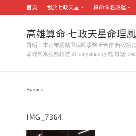
首頁
關於七政天星
算命命名改運
高雄算命-七政天星命理
聲明：本企業網站與律師事務所合作 若毀謗言行或字句將提出法
命理風水服務帳號 ID: dingyihuang 或 電話: 0982
Home
»
IMG_7364