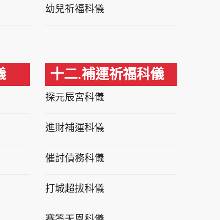
幼兒祈福科儀
儀
十二.補運祈福科儀
探元辰宮科儀
進財補運科儀
催討債務科儀
打城超拔科儀
賽答天恩科儀