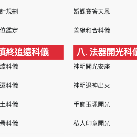
計規劃
婚課賽答天恩
位鑑定
善緣和合科儀
 慎終追遠科儀
八. 法器開光科
爐科儀
神明開光安座
遷科儀
神明退神出火
土科儀
手飾玉珮開光
骨科儀
私人印章開光