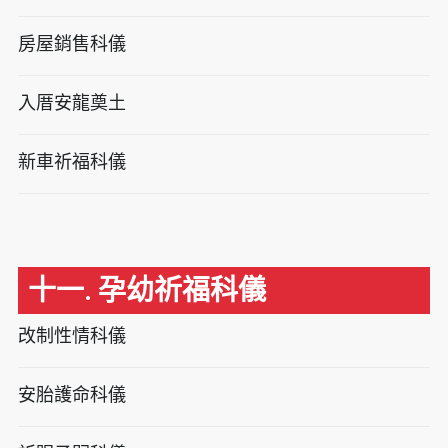
房屋銷售科儀
入厝安龍奠土
新車祈福科儀
十一. 孕幼祈福科儀
改制性情科儀
安胎護命科儀