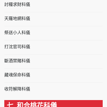
討糧求財科儀
天羅地網科儀
祭送小人科儀
打沈官司科儀
斷酒禁賭科儀
藏魂保命科儀
收符解降科儀
七. 和合桃花科儀