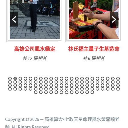
定
林氏福主量子生基造命
台南永康風水鑑定
共 6 張相片
共 9 張相片
Copyright © 2026 — 高雄算命-七政天星命理風水黃鼎頤老
師. All Rights Reserved