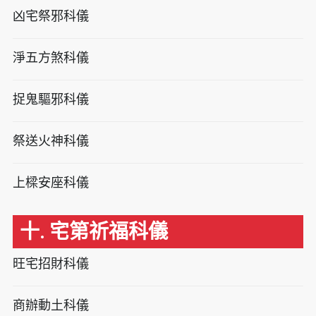
凶宅祭邪科儀
淨五方煞科儀
捉鬼驅邪科儀
祭送火神科儀
上樑安座科儀
十. 宅第祈福科儀
旺宅招財科儀
商辦動土科儀