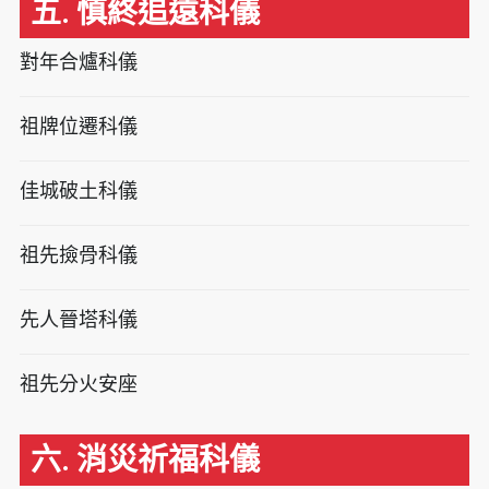
五. 慎終追遠科儀
對年合爐科儀
祖牌位遷科儀
佳城破土科儀
祖先撿骨科儀
先人晉塔科儀
祖先分火安座
六. 消災祈福科儀