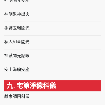
神明開光安座
神明退神出火
手飾玉珮開光
私人印章開光
神獸開光點眼
安山海鎮安座
九. 宅第淨穢科儀
離家調回科儀