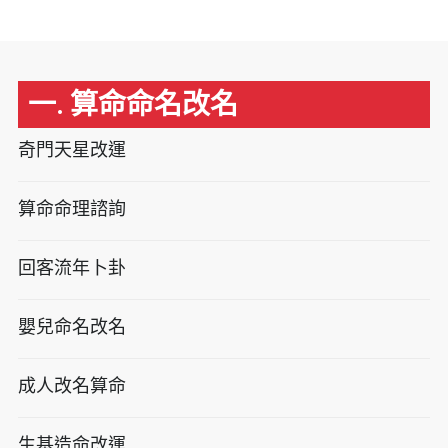
一. 算命命名改名
奇門天星改運
算命命理諮詢
回客流年卜卦
嬰兒命名改名
成人改名算命
生基造命改運