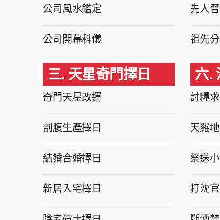
公司風水鑑定
先人晉
公司開幕科儀
祖先分
三. 天星奇門擇日
六.
奇門天星改運
討糧求
剖腹生產擇日
天羅地
結婚合婚擇日
祭送小
新居入宅擇日
打沈官
陰宅破土擇日
斷酒禁