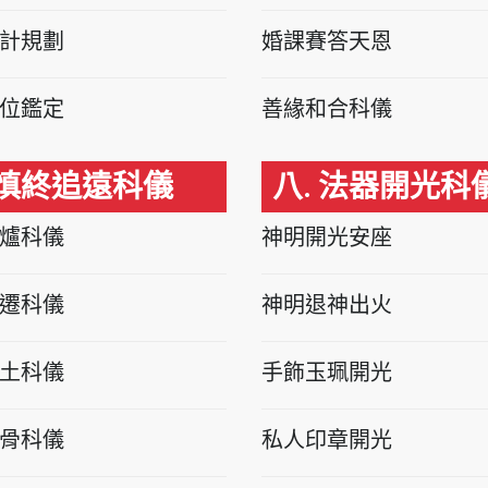
計規劃
婚課賽答天恩
位鑑定
善緣和合科儀
 慎終追遠科儀
八. 法器開光科
爐科儀
神明開光安座
遷科儀
神明退神出火
土科儀
手飾玉珮開光
骨科儀
私人印章開光