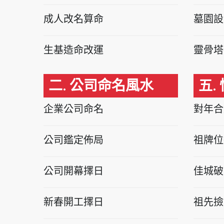
成人改名算命
墓園設
生基造命改運
靈骨塔
二. 公司命名風水
五.
企業公司命名
對年合
公司鑑定佈局
祖牌位
公司開幕擇日
佳城破
新春開工擇日
祖先撿