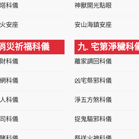
塔科儀
神獸開光點眼
火安座
安山海鎮安座
 消災祈福科儀
九. 宅第淨穢科
財科儀
離家調回科儀
網科儀
凶宅祭邪科儀
人科儀
淨五方煞科儀
司科儀
捉鬼驅邪科儀
賭科儀
祭送火神科儀