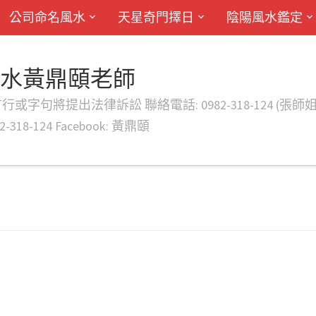
公司命名風水
天星奇門擇日
陰陽風水鑑定
風水黃鼎頤老師
律訴訟 聯絡電話: 0982-318-124 (張師姐) EMAIL: d
-318-124 Facebook: 黃鼎頤