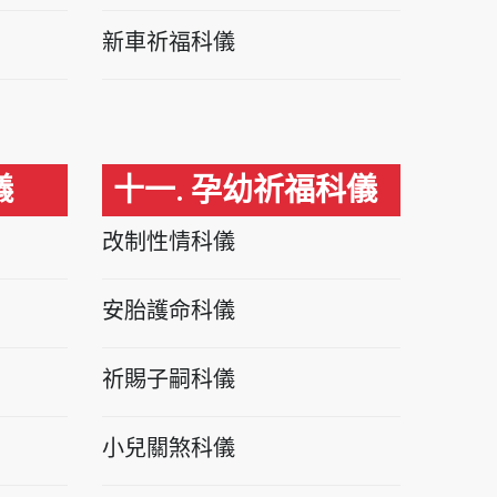
新車祈福科儀
儀
十一. 孕幼祈福科儀
改制性情科儀
安胎護命科儀
祈賜子嗣科儀
小兒關煞科儀