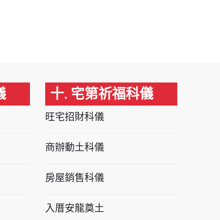
儀
十. 宅第祈福科儀
旺宅招財科儀
商辦動土科儀
房屋銷售科儀
入厝安龍奠土