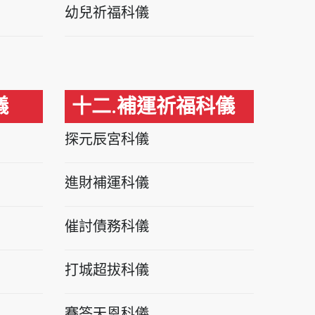
幼兒祈福科儀
儀
十二.補運祈福科儀
探元辰宮科儀
進財補運科儀
催討債務科儀
打城超拔科儀
賽答天恩科儀