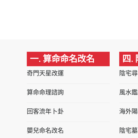
一. 算命命名改名
四.
奇門天星改運
陰宅尋
算命命理諮詢
風水鑑
回客流年卜卦
海外陽
嬰兒命名改名
陰宅墓