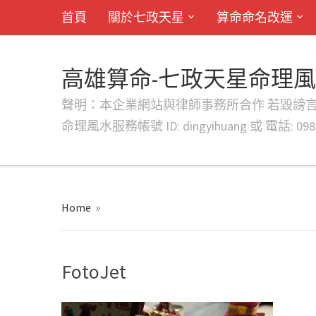
首頁
關於七政天星
算命命名改運
高雄算命-七政天星命理
聲明：本企業網站與律師事務所合作 若毀謗言行或字句將提出法
命理風水服務帳號 ID: dingyihuang 或 電話: 0982
Home
»
FotoJet