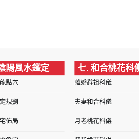
 陰陽風水鑑定
七. 和合桃花科
龍點穴
離婚辭祖科儀
定規劃
夫妻和合科儀
宅佈局
月老桃花科儀