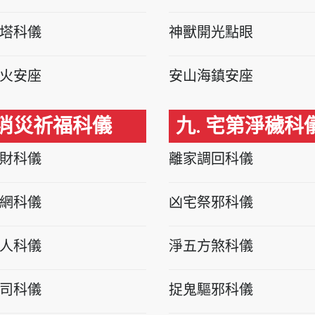
塔科儀
神獸開光點眼
火安座
安山海鎮安座
 消災祈福科儀
九. 宅第淨穢科
財科儀
離家調回科儀
網科儀
凶宅祭邪科儀
人科儀
淨五方煞科儀
司科儀
捉鬼驅邪科儀