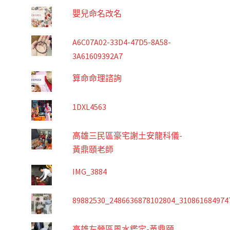
嬰兒命名改名
A6C07A02-33D4-47D5-8A58-
3A61609392A7
算命命理諮詢
1DXL4563
高雄三民區豪宅謝土安龍科儀-
黃鼎頤老師
IMG_3884
89882530_2486636878102804_310861684974
高雄左營區風水鑑定-黃鼎頤