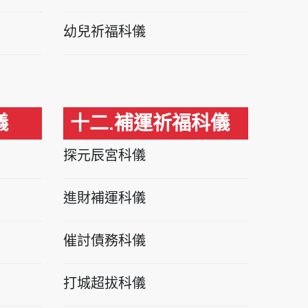
幼兒祈福科儀
儀
十二.補運祈福科儀
探元辰宮科儀
進財補運科儀
催討債務科儀
打城超拔科儀