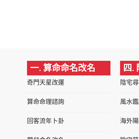
一. 算命命名改名
四.
奇門天星改運
陰宅尋
算命命理諮詢
風水鑑
回客流年卜卦
海外陽