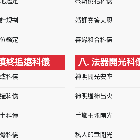
地鑑定
祭斬桃花科儀
計規劃
婚課賽答天恩
位鑑定
善緣和合科儀
 慎終追遠科儀
八. 法器開光科
爐科儀
神明開光安座
遷科儀
神明退神出火
土科儀
手飾玉珮開光
骨科儀
私人印章開光