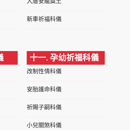
入厝安龍奠土
新車祈福科儀
儀
十一. 孕幼祈福科儀
改制性情科儀
安胎護命科儀
祈賜子嗣科儀
小兒關煞科儀