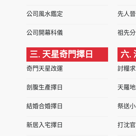
公司風水鑑定
先人晉
公司開幕科儀
祖先分
三. 天星奇門擇日
六.
奇門天星改運
討糧求
剖腹生產擇日
天羅地
結婚合婚擇日
祭送小
新居入宅擇日
打沈官