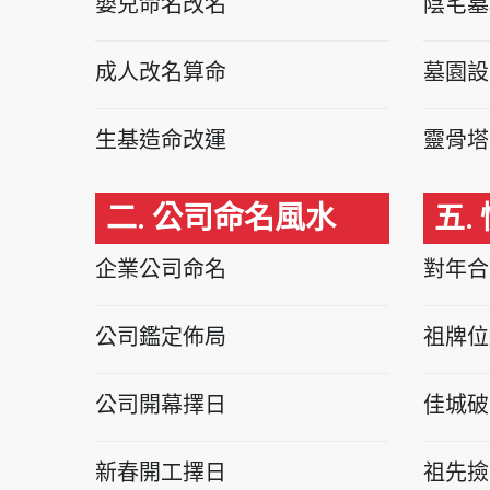
嬰兒命名改名
陰宅墓
成人改名算命
墓園設
生基造命改運
靈骨塔
二. 公司命名風水
五.
企業公司命名
對年合
公司鑑定佈局
祖牌位
公司開幕擇日
佳城破
新春開工擇日
祖先撿