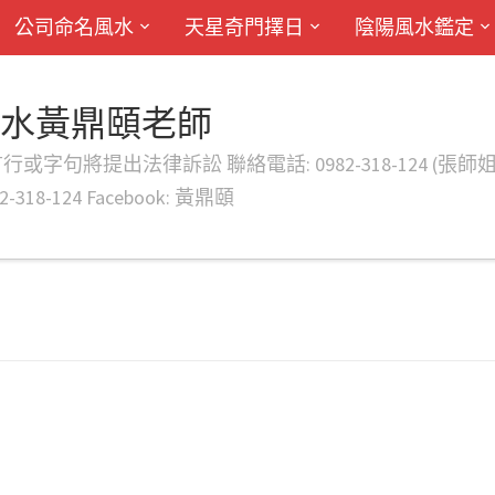
公司命名風水
天星奇門擇日
陰陽風水鑑定
風水黃鼎頤老師
律訴訟 聯絡電話: 0982-318-124 (張師姐) EMAIL: d
-318-124 Facebook: 黃鼎頤