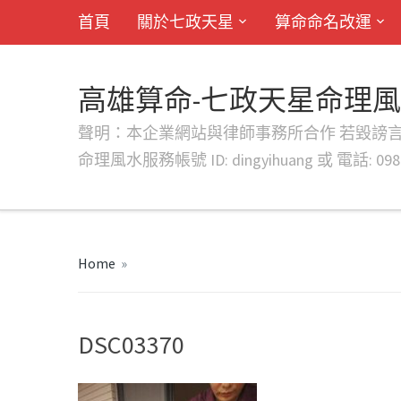
首頁
關於七政天星
算命命名改運
高雄算命-七政天星命理
聲明：本企業網站與律師事務所合作 若毀謗言行或字句將提出法
命理風水服務帳號 ID: dingyihuang 或 電話: 0982
Home
»
DSC03370