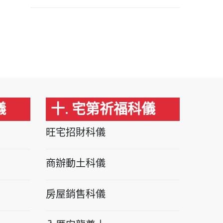
儀
十. 宅第祈福科儀
旺宅招財科儀
商辦動土科儀
房屋銷售科儀