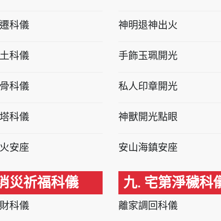
遷科儀
神明退神出火
土科儀
手飾玉珮開光
骨科儀
私人印章開光
塔科儀
神獸開光點眼
火安座
安山海鎮安座
 消災祈福科儀
九. 宅第淨穢科
財科儀
離家調回科儀