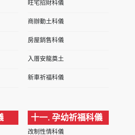
旺宅招財科儀
商辦動土科儀
房屋銷售科儀
入厝安龍奠土
新車祈福科儀
儀
十一. 孕幼祈福科儀
改制性情科儀