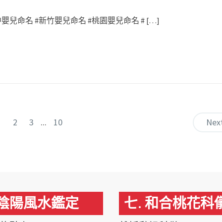
兒命名 #新竹嬰兒命名 #桃園嬰兒命名 # […]
1
2
3
...
10
Nex
 陰陽風水鑑定
七. 和合桃花科