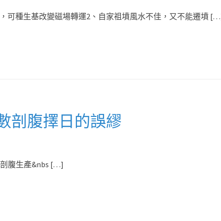
，可種生基改變磁場轉運2、自家祖墳風水不佳，又不能遷墳 […
數剖腹擇日的誤繆
腹生產&nbs […]