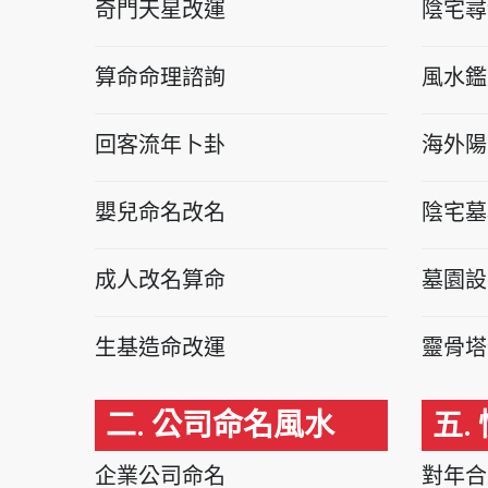
奇門天星改運
陰宅尋
算命命理諮詢
風水鑑
回客流年卜卦
海外陽
嬰兒命名改名
陰宅墓
成人改名算命
墓園設
生基造命改運
靈骨塔
二. 公司命名風水
五.
企業公司命名
對年合