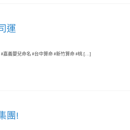
司運
#嘉義嬰兒命名 #台中算命 #新竹算命 #桃 […]
集團!