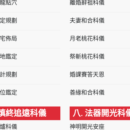
龍點穴
離婚辭祖科儀
定規劃
夫妻和合科儀
宅佈局
月老桃花科儀
地鑑定
祭斬桃花科儀
計規劃
婚課賽答天恩
位鑑定
善緣和合科儀
 慎終追遠科儀
八. 法器開光科
爐科儀
神明開光安座