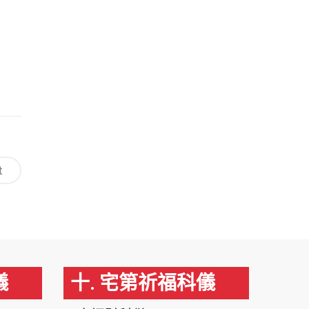
t
儀
十. 宅第祈福科儀