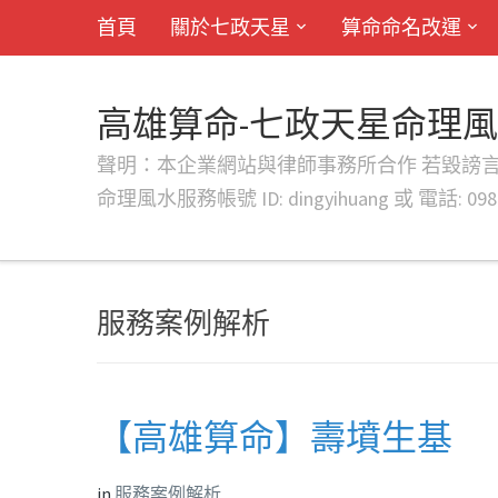
首頁
關於七政天星
算命命名改運
高雄算命-七政天星命理
聲明：本企業網站與律師事務所合作 若毀謗言行或字句將提出法
命理風水服務帳號 ID: dingyihuang 或 電話: 0982
服務案例解析
【高雄算命】壽墳生基
in
服務案例解析