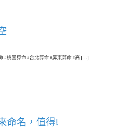
空
 #桃園算命 #台北算命 #屏東算命 #高 […]
來命名，值得!