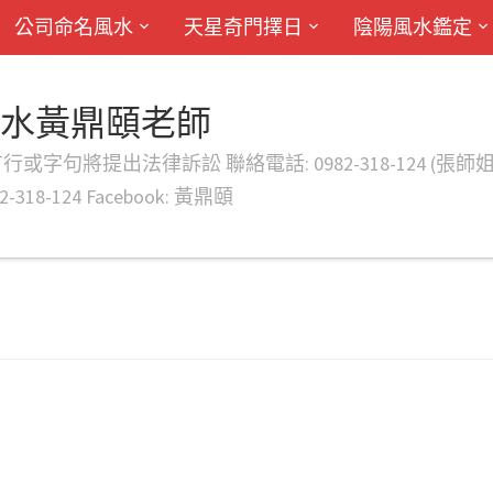
公司命名風水
天星奇門擇日
陰陽風水鑑定
風水黃鼎頤老師
律訴訟 聯絡電話: 0982-318-124 (張師姐) EMAIL: d
-318-124 Facebook: 黃鼎頤