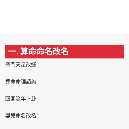
一. 算命命名改名
奇門天星改運
算命命理諮詢
回客流年卜卦
嬰兒命名改名