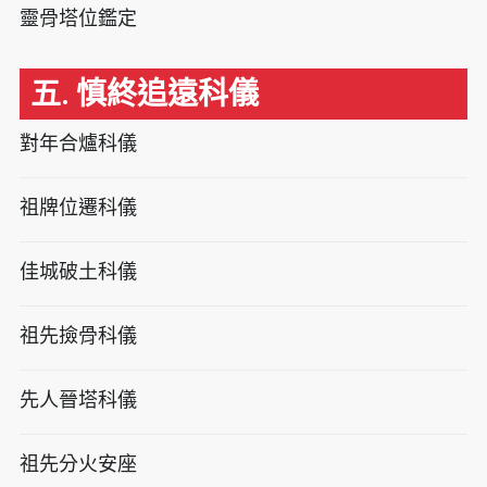
靈骨塔位鑑定
五. 慎終追遠科儀
對年合爐科儀
祖牌位遷科儀
佳城破土科儀
祖先撿骨科儀
先人晉塔科儀
祖先分火安座