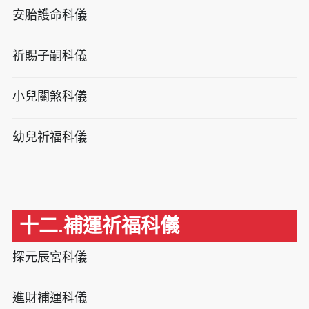
安胎護命科儀
祈賜子嗣科儀
小兒關煞科儀
幼兒祈福科儀
十二.補運祈福科儀
探元辰宮科儀
進財補運科儀