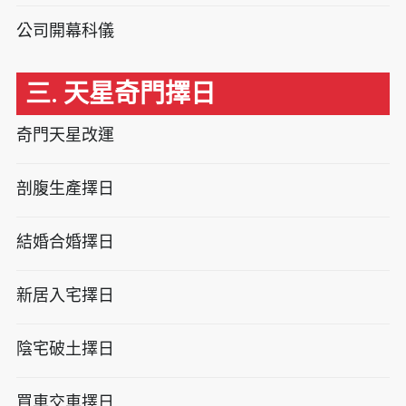
公司開幕科儀
三. 天星奇門擇日
奇門天星改運
剖腹生產擇日
結婚合婚擇日
新居入宅擇日
陰宅破土擇日
買車交車擇日