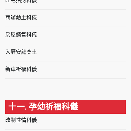
旺宅招財科儀
商辦動土科儀
房屋銷售科儀
入厝安龍奠土
新車祈福科儀
十一. 孕幼祈福科儀
改制性情科儀