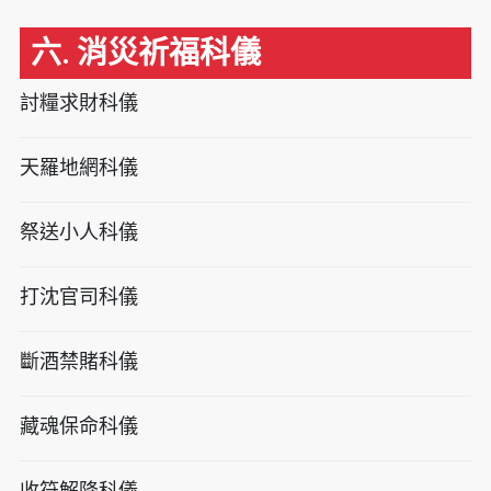
六. 消災祈福科儀
討糧求財科儀
天羅地網科儀
祭送小人科儀
打沈官司科儀
斷酒禁賭科儀
藏魂保命科儀
收符解降科儀