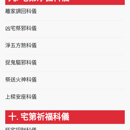
離家調回科儀
凶宅祭邪科儀
淨五方煞科儀
捉鬼驅邪科儀
祭送火神科儀
上樑安座科儀
十. 宅第祈福科儀