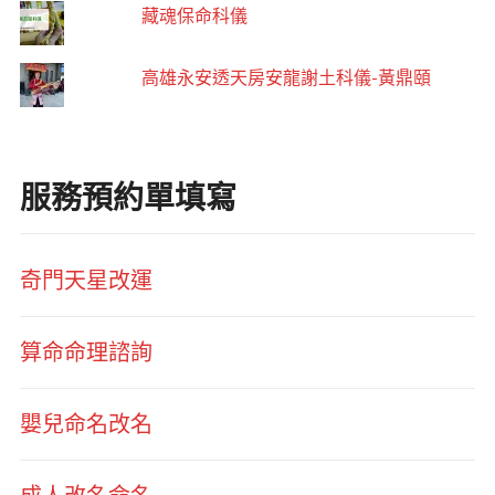
藏魂保命科儀
高雄永安透天房安龍謝土科儀-黃鼎頤
服務預約單填寫
奇門天星改運
算命命理諮詢
嬰兒命名改名