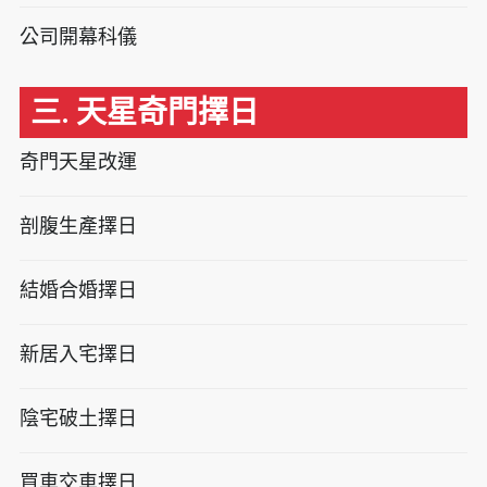
公司開幕科儀
三. 天星奇門擇日
奇門天星改運
剖腹生產擇日
結婚合婚擇日
新居入宅擇日
陰宅破土擇日
買車交車擇日