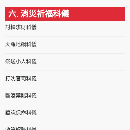
六. 消災祈福科儀
討糧求財科儀
天羅地網科儀
祭送小人科儀
打沈官司科儀
斷酒禁賭科儀
藏魂保命科儀
收符解降科儀