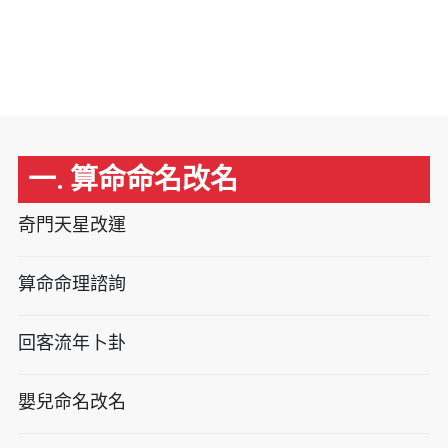
一. 算命命名改名
奇門天星改運
算命命理諮詢
回客流年卜卦
嬰兒命名改名