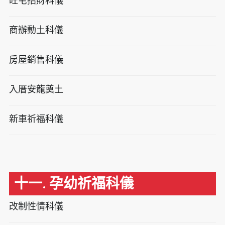
旺宅招財科儀
商辦動土科儀
房屋銷售科儀
入厝安龍奠土
新車祈福科儀
十一. 孕幼祈福科儀
改制性情科儀