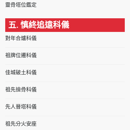
靈骨塔位鑑定
五. 慎終追遠科儀
對年合爐科儀
祖牌位遷科儀
佳城破土科儀
祖先撿骨科儀
先人晉塔科儀
祖先分火安座