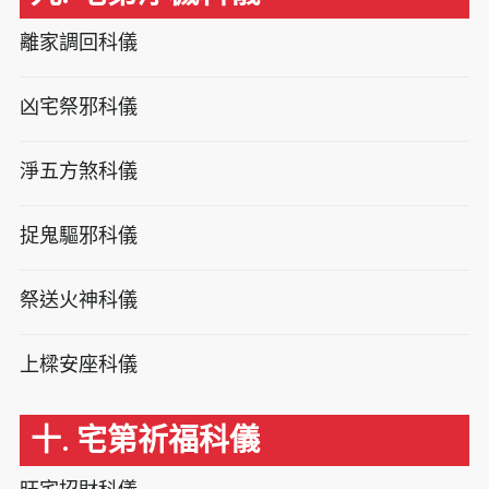
離家調回科儀
凶宅祭邪科儀
淨五方煞科儀
捉鬼驅邪科儀
祭送火神科儀
上樑安座科儀
十. 宅第祈福科儀