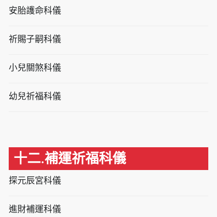
安胎護命科儀
祈賜子嗣科儀
小兒關煞科儀
幼兒祈福科儀
十二.補運祈福科儀
探元辰宮科儀
進財補運科儀