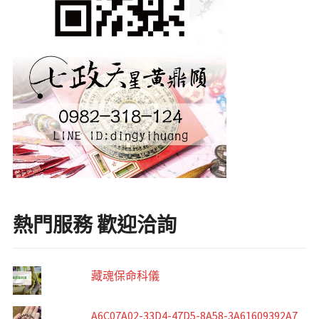
熱門服務 歡迎洽詢
藏魂保命科儀
A6C07A02-33D4-47D5-8A58-3A61609392A7