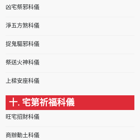
凶宅祭邪科儀
淨五方煞科儀
捉鬼驅邪科儀
祭送火神科儀
上樑安座科儀
十. 宅第祈福科儀
旺宅招財科儀
商辦動土科儀