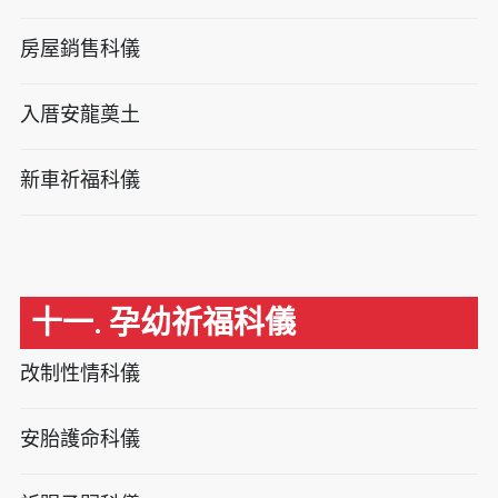
房屋銷售科儀
入厝安龍奠土
新車祈福科儀
十一. 孕幼祈福科儀
改制性情科儀
安胎護命科儀