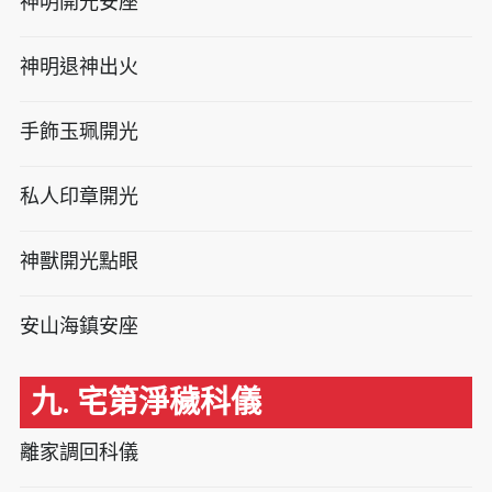
神明開光安座
神明退神出火
手飾玉珮開光
私人印章開光
神獸開光點眼
安山海鎮安座
九. 宅第淨穢科儀
離家調回科儀