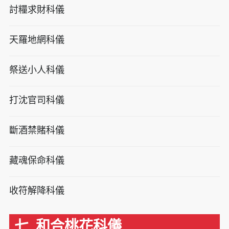
討糧求財科儀
天羅地網科儀
祭送小人科儀
打沈官司科儀
斷酒禁賭科儀
藏魂保命科儀
收符解降科儀
七. 和合桃花科儀