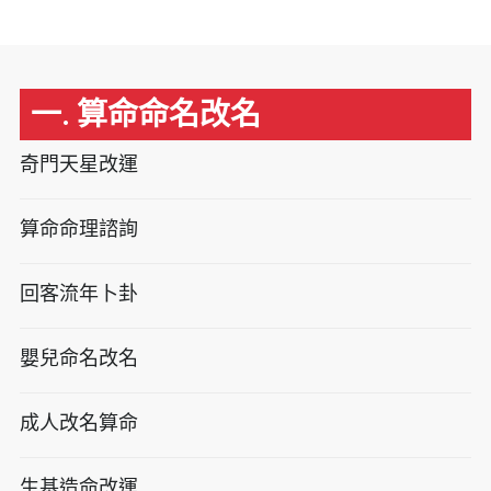
一. 算命命名改名
奇門天星改運
算命命理諮詢
回客流年卜卦
嬰兒命名改名
成人改名算命
生基造命改運