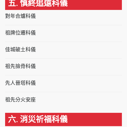
五. 慎終追遠科儀
對年合爐科儀
祖牌位遷科儀
佳城破土科儀
祖先撿骨科儀
先人晉塔科儀
祖先分火安座
六. 消災祈福科儀