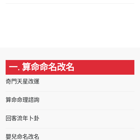
一. 算命命名改名
奇門天星改運
算命命理諮詢
回客流年卜卦
嬰兒命名改名