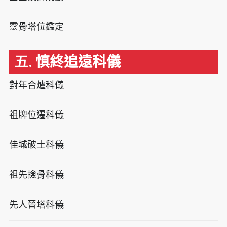
靈骨塔位鑑定
五. 慎終追遠科儀
對年合爐科儀
祖牌位遷科儀
佳城破土科儀
祖先撿骨科儀
先人晉塔科儀