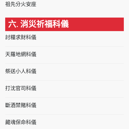
祖先分火安座
六. 消災祈福科儀
討糧求財科儀
天羅地網科儀
祭送小人科儀
打沈官司科儀
斷酒禁賭科儀
藏魂保命科儀