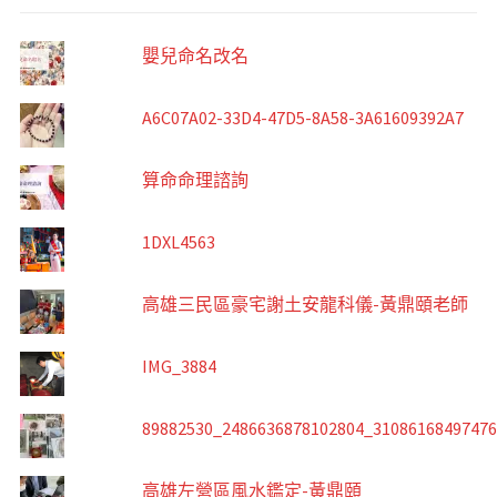
嬰兒命名改名
A6C07A02-33D4-47D5-8A58-3A61609392A7
算命命理諮詢
1DXL4563
高雄三民區豪宅謝土安龍科儀-黃鼎頤老師
IMG_3884
89882530_2486636878102804_3108616849747
高雄左營區風水鑑定-黃鼎頤