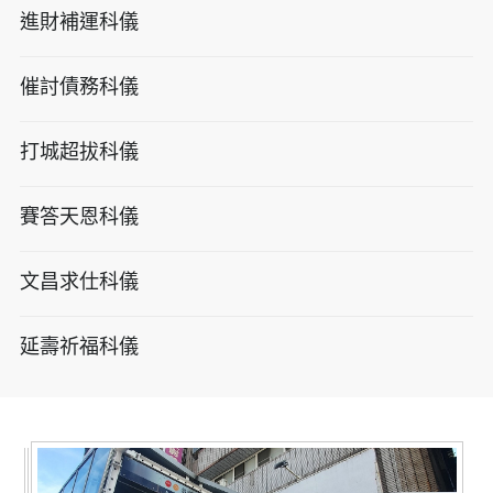
進財補運科儀
催討債務科儀
打城超拔科儀
賽答天恩科儀
文昌求仕科儀
延壽祈福科儀