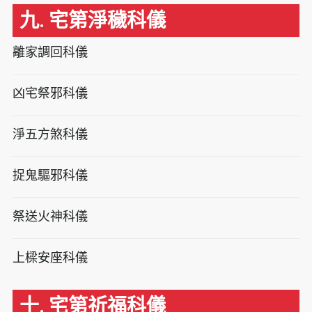
九. 宅第淨穢科儀
離家調回科儀
凶宅祭邪科儀
淨五方煞科儀
捉鬼驅邪科儀
祭送火神科儀
上樑安座科儀
十. 宅第祈福科儀