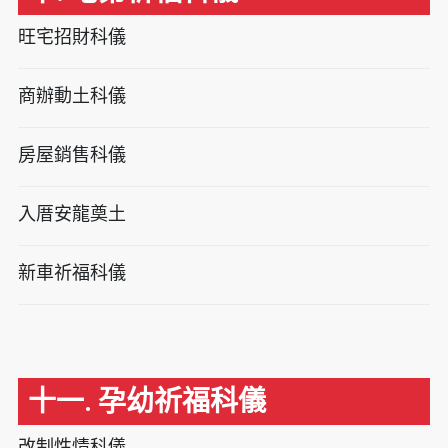
旺宅招財科儀
商辦動土科儀
房屋銷售科儀
入厝安龍奠土
新車祈福科儀
十一. 孕幼祈福科儀
改制性情科儀