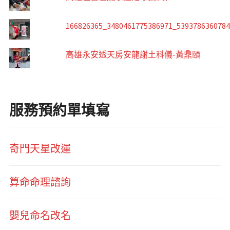
166826365_3480461775386971_539378636078
高雄永安透天房安龍謝土科儀-黃鼎頤
服務預約單填寫
奇門天星改運
算命命理諮詢
嬰兒命名改名