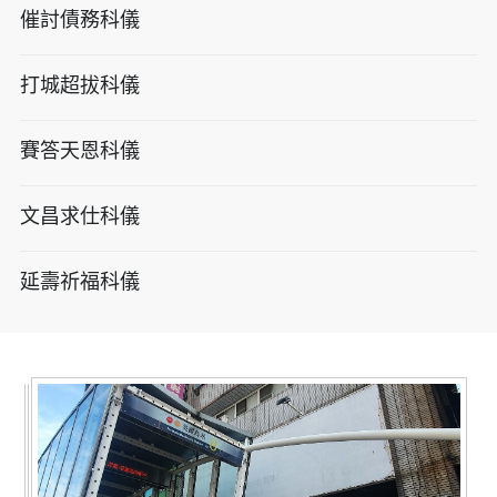
催討債務科儀
打城超拔科儀
賽答天恩科儀
文昌求仕科儀
延壽祈福科儀