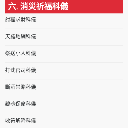
六. 消災祈福科儀
討糧求財科儀
天羅地網科儀
祭送小人科儀
打沈官司科儀
斷酒禁賭科儀
藏魂保命科儀
收符解降科儀