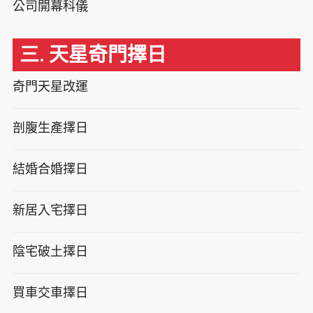
公司開幕科儀
三. 天星奇門擇日
奇門天星改運
剖腹生產擇日
結婚合婚擇日
新居入宅擇日
陰宅破土擇日
買車交車擇日