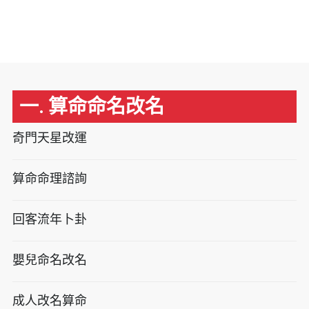
一. 算命命名改名
奇門天星改運
算命命理諮詢
回客流年卜卦
嬰兒命名改名
成人改名算命