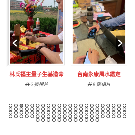
林氏福主量子生基造命
台南永康風水鑑定
共 6 張相片
共 9 張相片