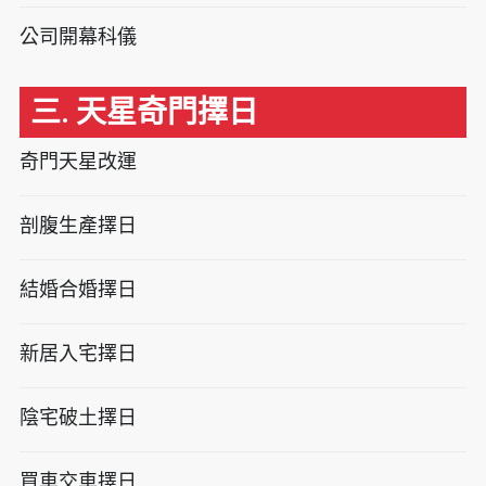
公司開幕科儀
三. 天星奇門擇日
奇門天星改運
剖腹生產擇日
結婚合婚擇日
新居入宅擇日
陰宅破土擇日
買車交車擇日