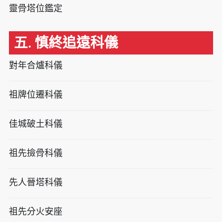
靈骨塔位鑑定
五. 慎終追遠科儀
對年合爐科儀
祖牌位遷科儀
佳城破土科儀
祖先撿骨科儀
先人晉塔科儀
祖先分火安座