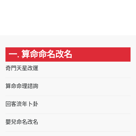
一. 算命命名改名
奇門天星改運
算命命理諮詢
回客流年卜卦
嬰兒命名改名