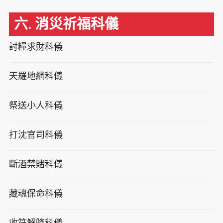
六. 消災祈福科儀
討糧求財科儀
天羅地網科儀
祭送小人科儀
打沈官司科儀
斷酒禁賭科儀
藏魂保命科儀
收符解降科儀