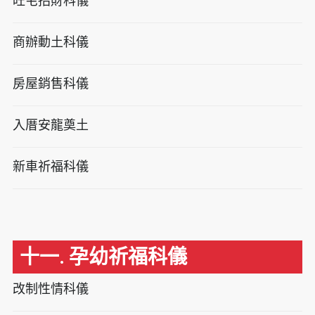
旺宅招財科儀
商辦動土科儀
房屋銷售科儀
入厝安龍奠土
新車祈福科儀
十一. 孕幼祈福科儀
改制性情科儀