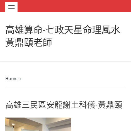
高雄算命-七政天星命理風水
黃鼎頤老師
Home
»
高雄三民區安龍謝土科儀-黃鼎頤