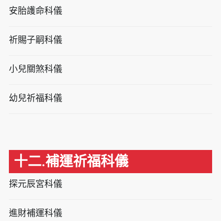
安胎護命科儀
祈賜子嗣科儀
小兒關煞科儀
幼兒祈福科儀
十二.補運祈福科儀
探元辰宮科儀
進財補運科儀