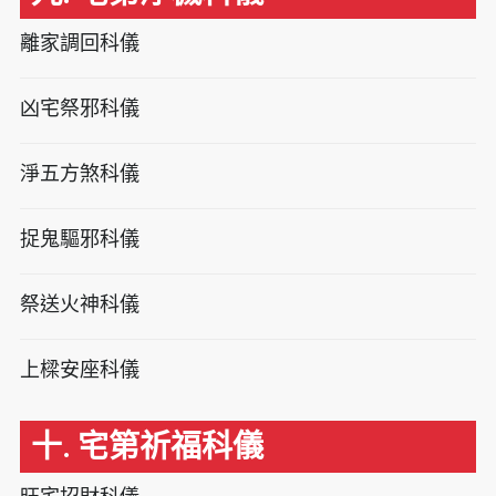
離家調回科儀
凶宅祭邪科儀
淨五方煞科儀
捉鬼驅邪科儀
祭送火神科儀
上樑安座科儀
十. 宅第祈福科儀