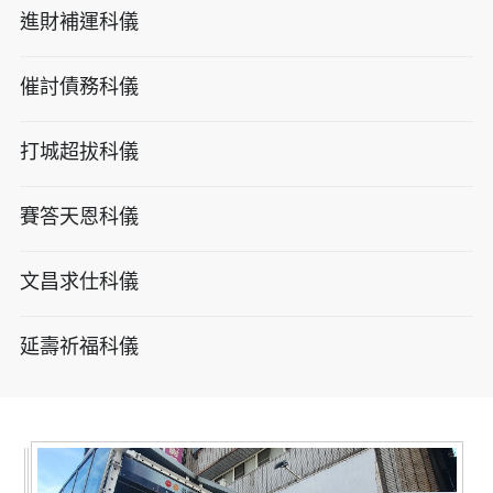
進財補運科儀
催討債務科儀
打城超拔科儀
賽答天恩科儀
文昌求仕科儀
延壽祈福科儀