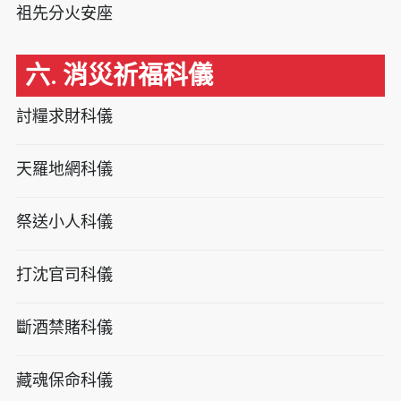
祖先分火安座
六. 消災祈福科儀
討糧求財科儀
天羅地網科儀
祭送小人科儀
打沈官司科儀
斷酒禁賭科儀
藏魂保命科儀