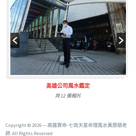
公司風水鑑定
林氏福主量
 12 張相片
共 6
Copyright © 2026 — 高雄算命-七政天星命理風水黃鼎頤老
師. All Rights Reserved