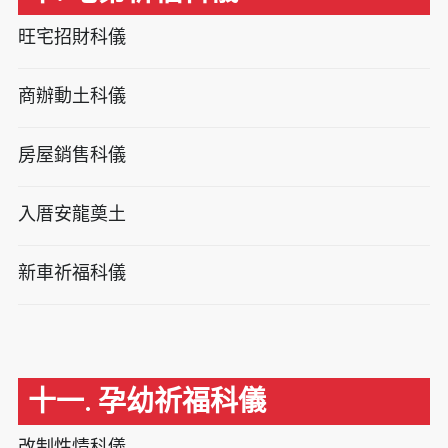
旺宅招財科儀
商辦動土科儀
房屋銷售科儀
入厝安龍奠土
新車祈福科儀
十一. 孕幼祈福科儀
改制性情科儀