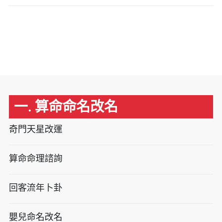
一. 算命命名改名
奇門天星改運
算命命理諮詢
回客流年卜卦
嬰兒命名改名