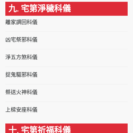
九. 宅第淨穢科儀
離家調回科儀
凶宅祭邪科儀
淨五方煞科儀
捉鬼驅邪科儀
祭送火神科儀
上樑安座科儀
十. 宅第祈福科儀