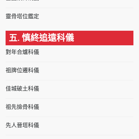
靈骨塔位鑑定
五. 慎終追遠科儀
對年合爐科儀
祖牌位遷科儀
佳城破土科儀
祖先撿骨科儀
先人晉塔科儀