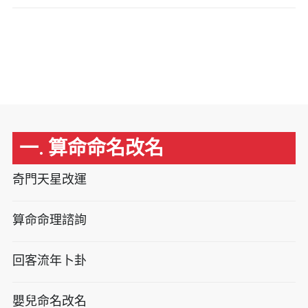
一. 算命命名改名
奇門天星改運
算命命理諮詢
回客流年卜卦
嬰兒命名改名