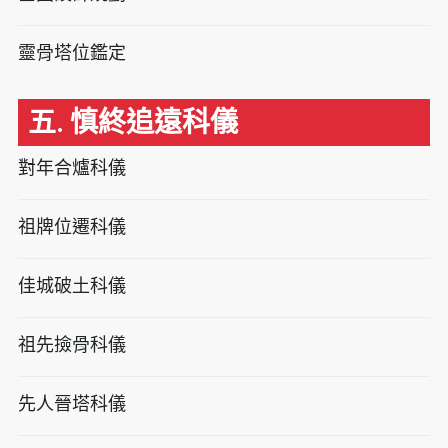
靈骨塔位鑑定
五. 慎終追遠科儀
對年合爐科儀
祖牌位遷科儀
佳城破土科儀
祖先撿骨科儀
先人晉塔科儀