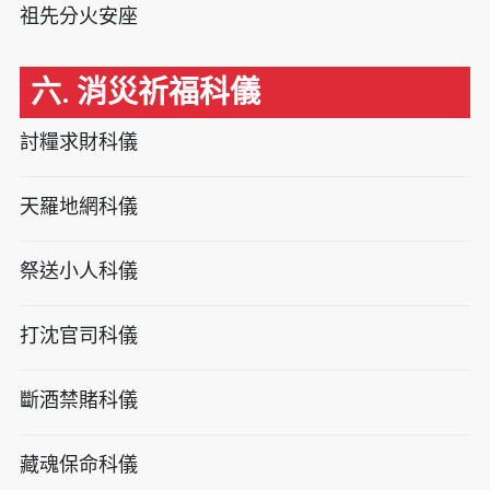
祖先分火安座
六. 消災祈福科儀
討糧求財科儀
天羅地網科儀
祭送小人科儀
打沈官司科儀
斷酒禁賭科儀
藏魂保命科儀