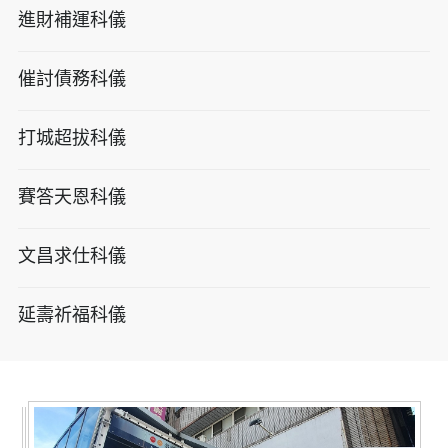
進財補運科儀
催討債務科儀
打城超拔科儀
賽答天恩科儀
文昌求仕科儀
延壽祈福科儀