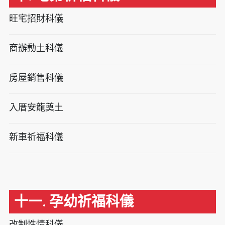
旺宅招財科儀
商辦動土科儀
房屋銷售科儀
入厝安龍奠土
新車祈福科儀
十一. 孕幼祈福科儀
改制性情科儀