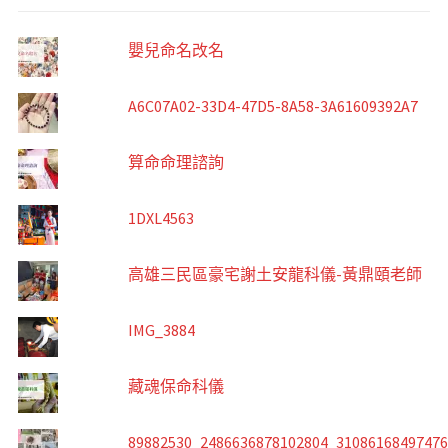
嬰兒命名改名
A6C07A02-33D4-47D5-8A58-3A61609392A7
算命命理諮詢
1DXL4563
高雄三民區豪宅謝土安龍科儀-黃鼎頤老師
IMG_3884
藏魂保命科儀
89882530_2486636878102804_3108616849747