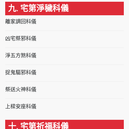
九. 宅第淨穢科儀
離家調回科儀
凶宅祭邪科儀
淨五方煞科儀
捉鬼驅邪科儀
祭送火神科儀
上樑安座科儀
十. 宅第祈福科儀