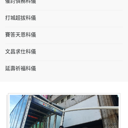
催討債務科儀
打城超拔科儀
賽答天恩科儀
文昌求仕科儀
延壽祈福科儀