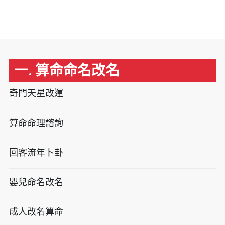
一. 算命命名改名
奇門天星改運
算命命理諮詢
回客流年卜卦
嬰兒命名改名
成人改名算命