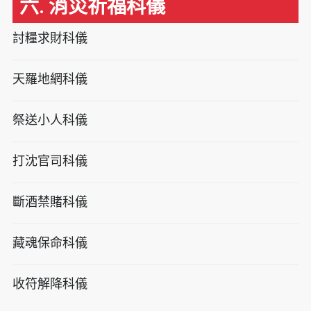
六. 消災祈福科儀
討糧求財科儀
天羅地網科儀
祭送小人科儀
打沈官司科儀
斷酒禁賭科儀
藏魂保命科儀
收符解降科儀