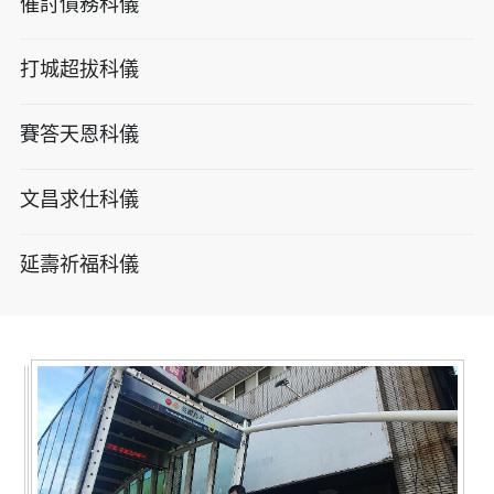
催討債務科儀
打城超拔科儀
賽答天恩科儀
文昌求仕科儀
延壽祈福科儀