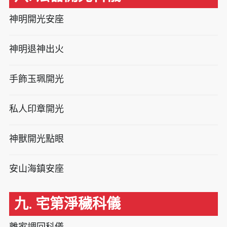
神明開光安座
神明退神出火
手飾玉珮開光
私人印章開光
神獸開光點眼
安山海鎮安座
九. 宅第淨穢科儀
離家調回科儀