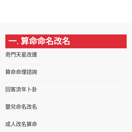
一. 算命命名改名
奇門天星改運
算命命理諮詢
回客流年卜卦
嬰兒命名改名
成人改名算命