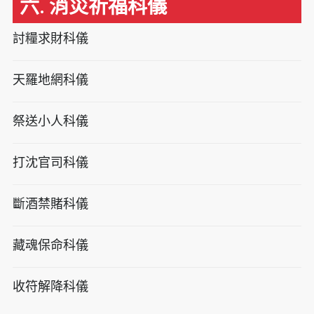
六. 消災祈福科儀
討糧求財科儀
天羅地網科儀
祭送小人科儀
打沈官司科儀
斷酒禁賭科儀
藏魂保命科儀
收符解降科儀