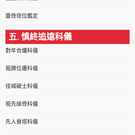
靈骨塔位鑑定
五. 慎終追遠科儀
對年合爐科儀
祖牌位遷科儀
佳城破土科儀
祖先撿骨科儀
先人晉塔科儀