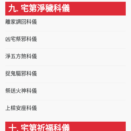
九. 宅第淨穢科儀
離家調回科儀
凶宅祭邪科儀
淨五方煞科儀
捉鬼驅邪科儀
祭送火神科儀
上樑安座科儀
十. 宅第祈福科儀