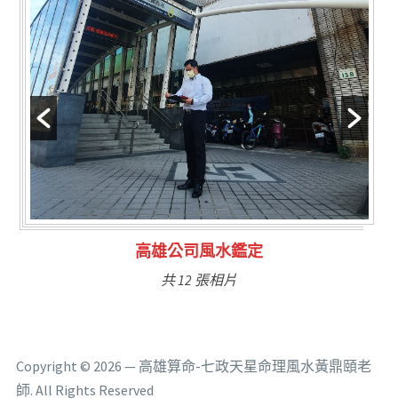
鑑定
林氏福主量子生基造
共 6 張相片
Copyright © 2026 — 高雄算命-七政天星命理風水黃鼎頤老
師. All Rights Reserved