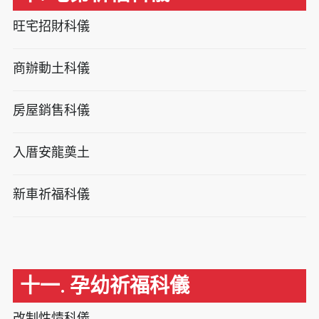
旺宅招財科儀
商辦動土科儀
房屋銷售科儀
入厝安龍奠土
新車祈福科儀
十一. 孕幼祈福科儀
改制性情科儀