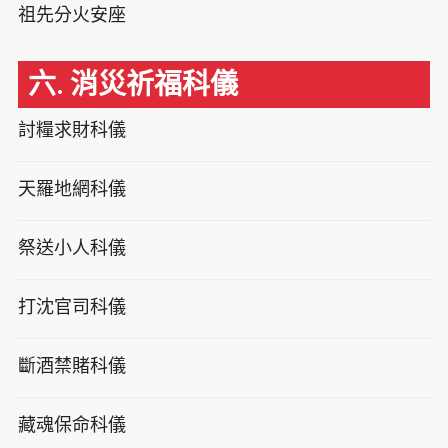
祖先分火安座
六. 消災祈福科儀
討糧求財科儀
天羅地網科儀
祭送小人科儀
打沈官司科儀
斷酒禁賭科儀
藏魂保命科儀