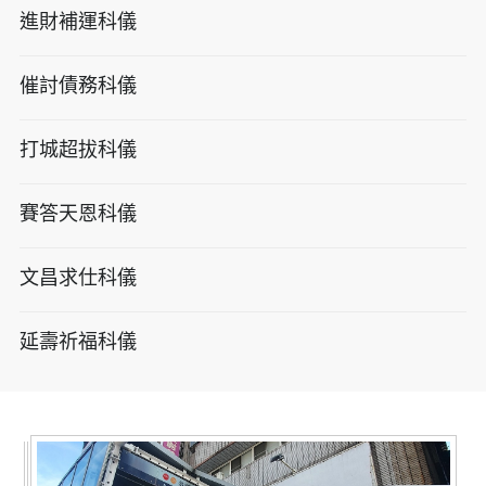
進財補運科儀
催討債務科儀
打城超拔科儀
賽答天恩科儀
文昌求仕科儀
延壽祈福科儀