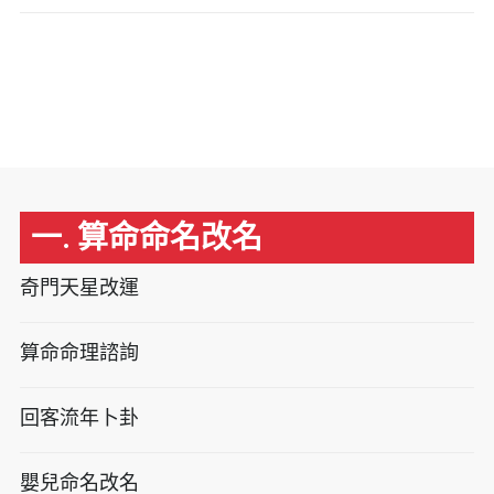
一. 算命命名改名
奇門天星改運
算命命理諮詢
回客流年卜卦
嬰兒命名改名