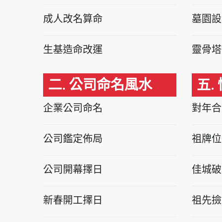
成人改名算命
墓園設
生基造命改運
靈骨塔
二. 公司命名風水
五.
企業公司命名
對年合
公司鑑定佈局
祖牌位
公司開幕擇日
佳城破
新春開工擇日
祖先撿