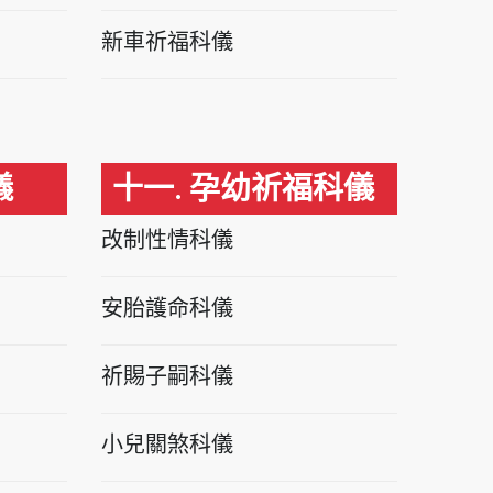
新車祈福科儀
儀
十一. 孕幼祈福科儀
改制性情科儀
安胎護命科儀
祈賜子嗣科儀
小兒關煞科儀