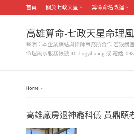
首頁
關於七政天星
算命命名改運
高雄算命-七政天星命理
聲明：本企業網站與律師事務所合作 若毀謗言行或字句將提出法
命理風水服務帳號 ID: dingyihuang 或 電話: 0982
Home
»
高雄廠房退神龕科儀-黃鼎頤