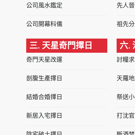
公司風水鑑定
先人晉
公司開幕科儀
祖先分
三. 天星奇門擇日
六.
奇門天星改運
討糧求
剖腹生產擇日
天羅地
結婚合婚擇日
祭送小
新居入宅擇日
打沈官
陰宅破土擇日
斷酒禁