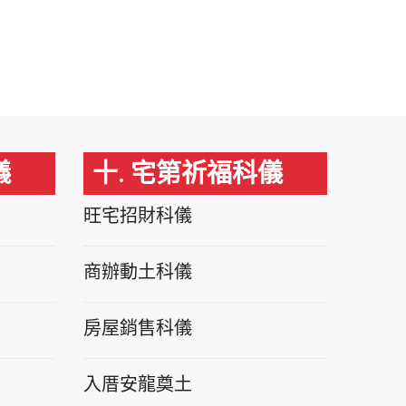
儀
十. 宅第祈福科儀
旺宅招財科儀
商辦動土科儀
房屋銷售科儀
入厝安龍奠土