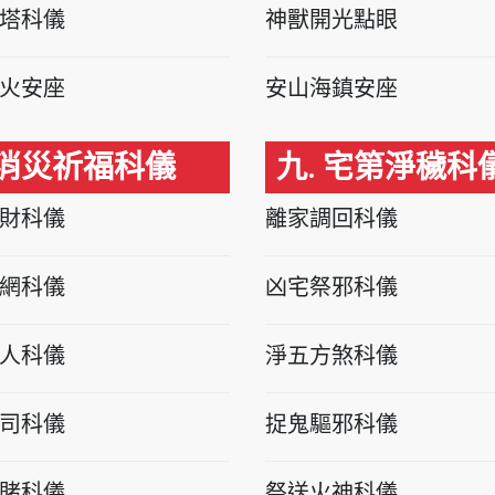
塔科儀
神獸開光點眼
火安座
安山海鎮安座
 消災祈福科儀
九. 宅第淨穢科
財科儀
離家調回科儀
網科儀
凶宅祭邪科儀
人科儀
淨五方煞科儀
司科儀
捉鬼驅邪科儀
賭科儀
祭送火神科儀