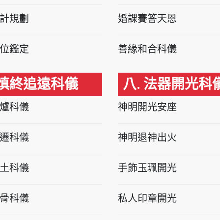
計規劃
婚課賽答天恩
位鑑定
善緣和合科儀
 慎終追遠科儀
八. 法器開光科
爐科儀
神明開光安座
遷科儀
神明退神出火
土科儀
手飾玉珮開光
骨科儀
私人印章開光