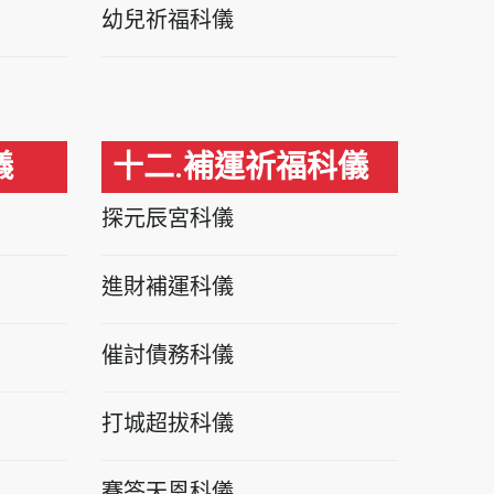
幼兒祈福科儀
儀
十二.補運祈福科儀
探元辰宮科儀
進財補運科儀
催討債務科儀
打城超拔科儀
賽答天恩科儀