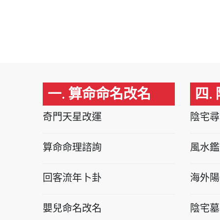
一. 算命命名改名
四.
奇門天星改運
陰宅尋
算命命理諮詢
風水鑑
回客流年卜卦
海外陽
嬰兒命名改名
陰宅墓