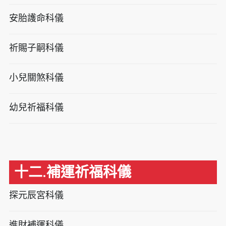
安胎護命科儀
祈賜子嗣科儀
小兒關煞科儀
幼兒祈福科儀
十二.補運祈福科儀
探元辰宮科儀
進財補運科儀