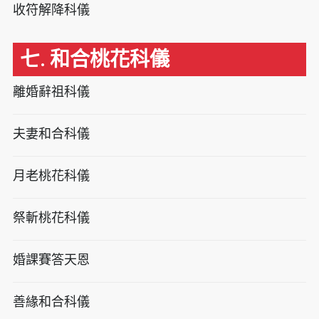
收符解降科儀
七. 和合桃花科儀
離婚辭祖科儀
夫妻和合科儀
月老桃花科儀
祭斬桃花科儀
婚課賽答天恩
善緣和合科儀