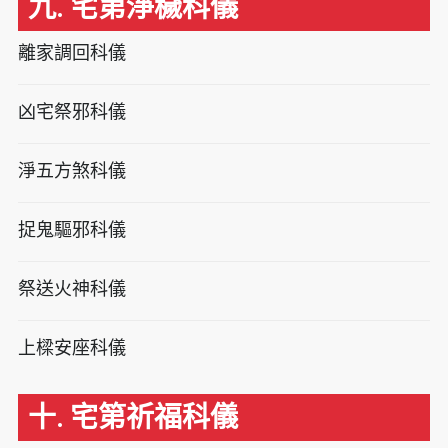
九. 宅第淨穢科儀
離家調回科儀
凶宅祭邪科儀
淨五方煞科儀
捉鬼驅邪科儀
祭送火神科儀
上樑安座科儀
十. 宅第祈福科儀