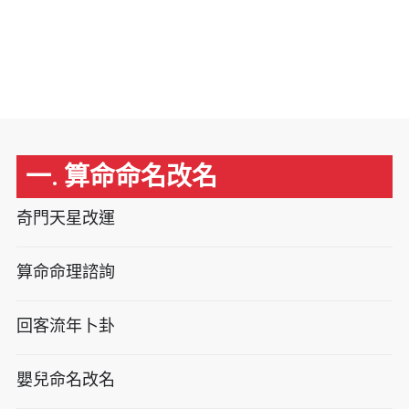
一. 算命命名改名
奇門天星改運
算命命理諮詢
回客流年卜卦
嬰兒命名改名