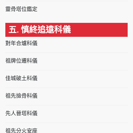
靈骨塔位鑑定
五. 慎終追遠科儀
對年合爐科儀
祖牌位遷科儀
佳城破土科儀
祖先撿骨科儀
先人晉塔科儀
祖先分火安座