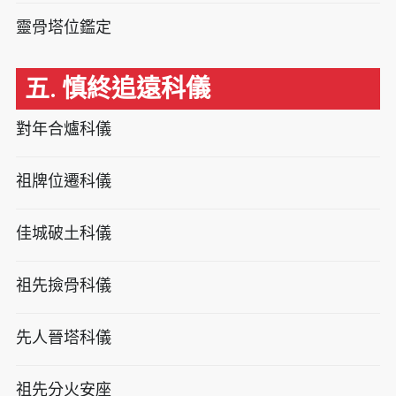
靈骨塔位鑑定
五. 慎終追遠科儀
對年合爐科儀
祖牌位遷科儀
佳城破土科儀
祖先撿骨科儀
先人晉塔科儀
祖先分火安座