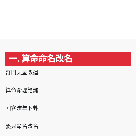
一. 算命命名改名
奇門天星改運
算命命理諮詢
回客流年卜卦
嬰兒命名改名