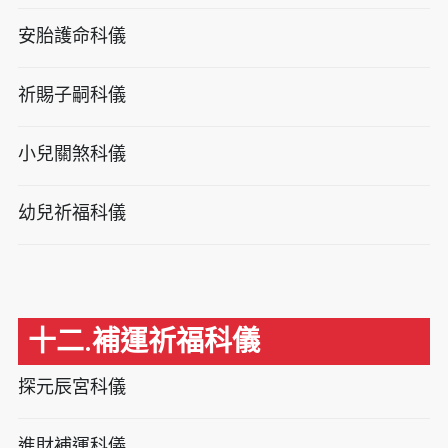
安胎護命科儀
祈賜子嗣科儀
小兒關煞科儀
幼兒祈福科儀
十二.補運祈福科儀
探元辰宮科儀
進財補運科儀