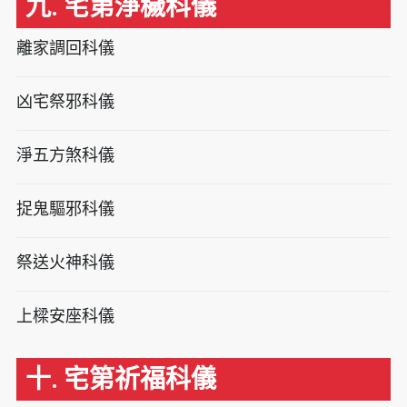
九. 宅第淨穢科儀
離家調回科儀
凶宅祭邪科儀
淨五方煞科儀
捉鬼驅邪科儀
祭送火神科儀
上樑安座科儀
十. 宅第祈福科儀