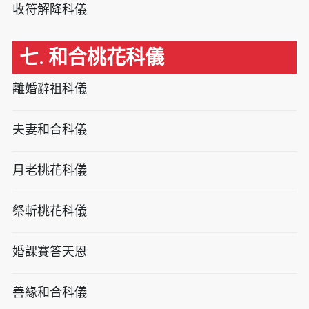
收符解降科儀
七. 和合桃花科儀
離婚辭祖科儀
夫妻和合科儀
月老桃花科儀
祭斬桃花科儀
婚課賽答天恩
善緣和合科儀