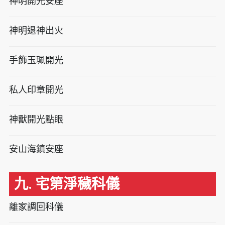
神明開光安座
神明退神出火
手飾玉珮開光
私人印章開光
神獸開光點眼
安山海鎮安座
九. 宅第淨穢科儀
離家調回科儀