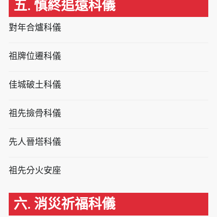
五. 慎終追遠科儀
對年合爐科儀
祖牌位遷科儀
佳城破土科儀
祖先撿骨科儀
先人晉塔科儀
祖先分火安座
六. 消災祈福科儀