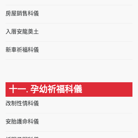
房屋銷售科儀
入厝安龍奠土
新車祈福科儀
十一. 孕幼祈福科儀
改制性情科儀
安胎護命科儀