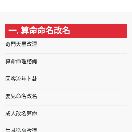
一. 算命命名改名
奇門天星改運
算命命理諮詢
回客流年卜卦
嬰兒命名改名
成人改名算命
生基造命改運