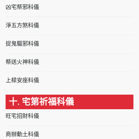
凶宅祭邪科儀
淨五方煞科儀
捉鬼驅邪科儀
祭送火神科儀
上樑安座科儀
十. 宅第祈福科儀
旺宅招財科儀
商辦動土科儀