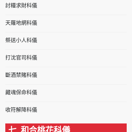
討糧求財科儀
天羅地網科儀
祭送小人科儀
打沈官司科儀
斷酒禁賭科儀
藏魂保命科儀
收符解降科儀
七. 和合桃花科儀