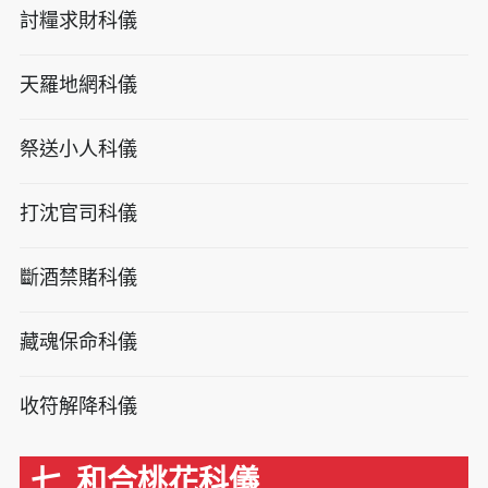
討糧求財科儀
天羅地網科儀
祭送小人科儀
打沈官司科儀
斷酒禁賭科儀
藏魂保命科儀
收符解降科儀
七. 和合桃花科儀