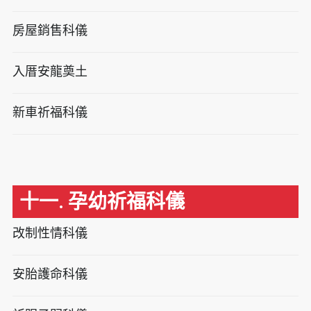
房屋銷售科儀
入厝安龍奠土
新車祈福科儀
十一. 孕幼祈福科儀
改制性情科儀
安胎護命科儀