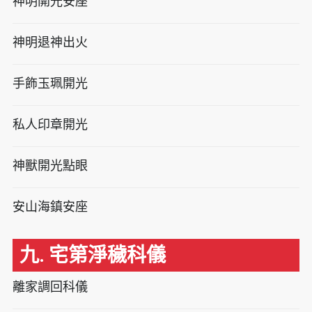
神明開光安座
神明退神出火
手飾玉珮開光
私人印章開光
神獸開光點眼
安山海鎮安座
九. 宅第淨穢科儀
離家調回科儀