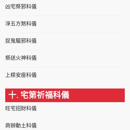
凶宅祭邪科儀
淨五方煞科儀
捉鬼驅邪科儀
祭送火神科儀
上樑安座科儀
十. 宅第祈福科儀
旺宅招財科儀
商辦動土科儀