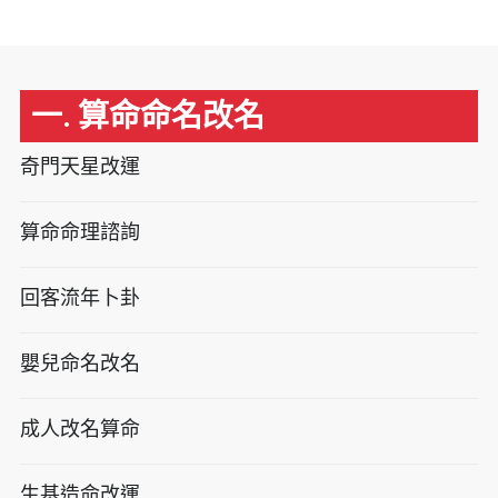
一. 算命命名改名
奇門天星改運
算命命理諮詢
回客流年卜卦
嬰兒命名改名
成人改名算命
生基造命改運