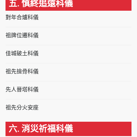
五. 慎終追遠科儀
對年合爐科儀
祖牌位遷科儀
佳城破土科儀
祖先撿骨科儀
先人晉塔科儀
祖先分火安座
六. 消災祈福科儀