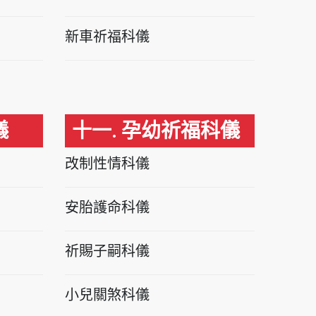
新車祈福科儀
儀
十一. 孕幼祈福科儀
改制性情科儀
安胎護命科儀
祈賜子嗣科儀
小兒關煞科儀