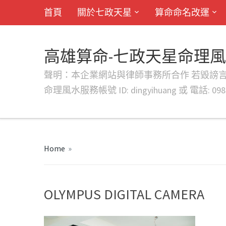
首頁
關於七政天星
算命命名改運
高雄算命-七政天星命理
聲明：本企業網站與律師事務所合作 若毀謗言行或字句將提出法
命理風水服務帳號 ID: dingyihuang 或 電話: 0982
Home
»
OLYMPUS DIGITAL CAMERA