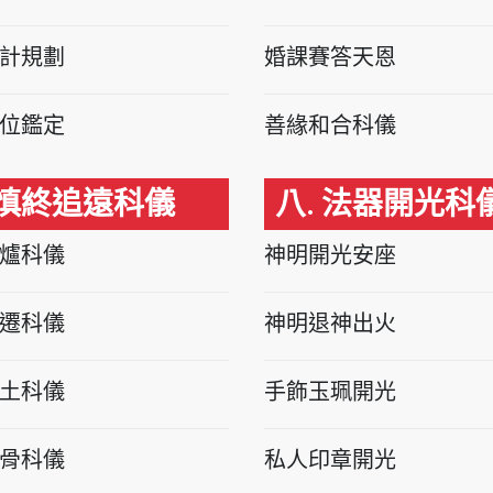
計規劃
婚課賽答天恩
位鑑定
善緣和合科儀
 慎終追遠科儀
八. 法器開光科
爐科儀
神明開光安座
遷科儀
神明退神出火
土科儀
手飾玉珮開光
骨科儀
私人印章開光