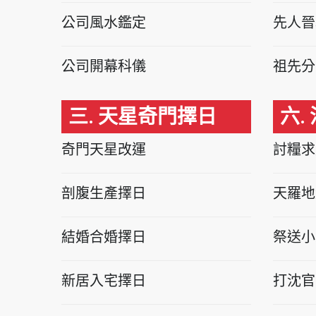
公司風水鑑定
先人晉
公司開幕科儀
祖先分
三. 天星奇門擇日
六.
奇門天星改運
討糧求
剖腹生產擇日
天羅地
結婚合婚擇日
祭送小
新居入宅擇日
打沈官