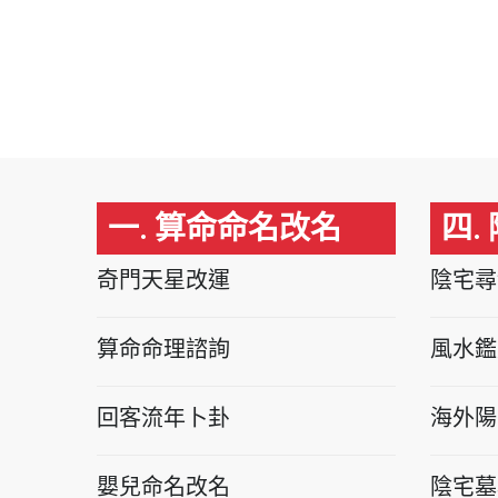
一. 算命命名改名
四.
奇門天星改運
陰宅尋
算命命理諮詢
風水鑑
回客流年卜卦
海外陽
嬰兒命名改名
陰宅墓