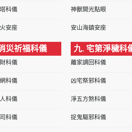
塔科儀
神獸開光點眼
火安座
安山海鎮安座
 消災祈福科儀
九. 宅第淨穢科
財科儀
離家調回科儀
網科儀
凶宅祭邪科儀
人科儀
淨五方煞科儀
司科儀
捉鬼驅邪科儀