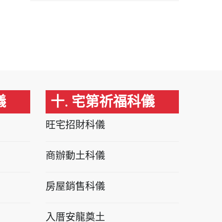
儀
十. 宅第祈福科儀
旺宅招財科儀
商辦動土科儀
房屋銷售科儀
入厝安龍奠土