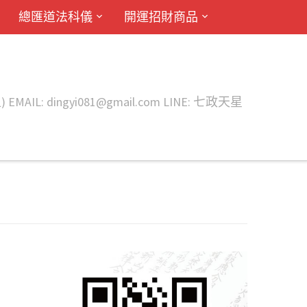
總匯道法科儀
開運招財商品
ingyi081@gmail.com LINE: 七政天星