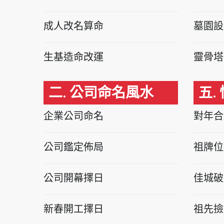
成人改名算命
墓園設
生基造命改運
靈骨塔
二. 公司命名風水
五.
企業公司命名
對年合
公司鑑定佈局
祖牌位
公司開幕擇日
佳城破
新春開工擇日
祖先撿