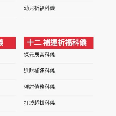
幼兒祈福科儀
儀
十二.補運祈福科儀
探元辰宮科儀
進財補運科儀
催討債務科儀
打城超拔科儀