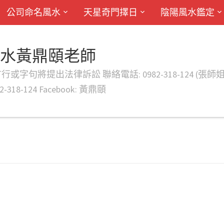
公司命名風水
天星奇門擇日
陰陽風水鑑定
風水黃鼎頤老師
律訴訟 聯絡電話: 0982-318-124 (張師姐) EMAIL: d
-318-124 Facebook: 黃鼎頤