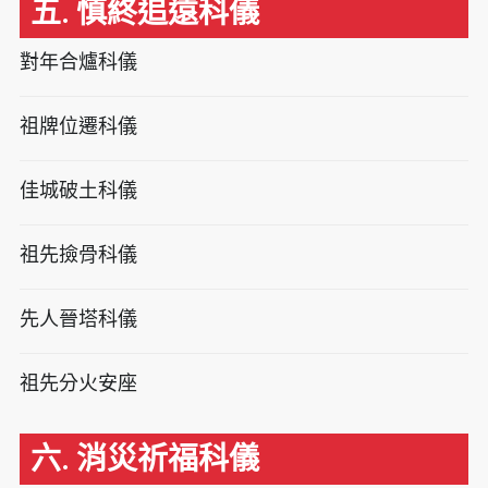
五. 慎終追遠科儀
對年合爐科儀
祖牌位遷科儀
佳城破土科儀
祖先撿骨科儀
先人晉塔科儀
祖先分火安座
六. 消災祈福科儀