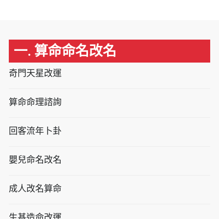
一. 算命命名改名
奇門天星改運
算命命理諮詢
回客流年卜卦
嬰兒命名改名
成人改名算命
生基造命改運