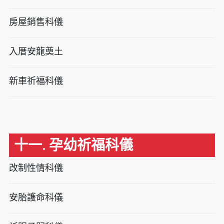
房屋銷售科儀
入厝安龍奠土
新車祈福科儀
十一. 孕幼祈福科儀
改制性情科儀
安胎護命科儀