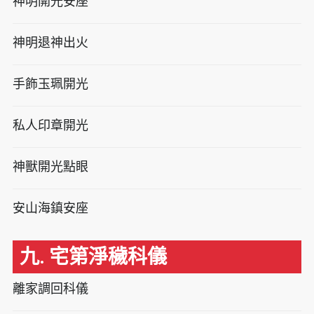
神明開光安座
神明退神出火
手飾玉珮開光
私人印章開光
神獸開光點眼
安山海鎮安座
九. 宅第淨穢科儀
離家調回科儀