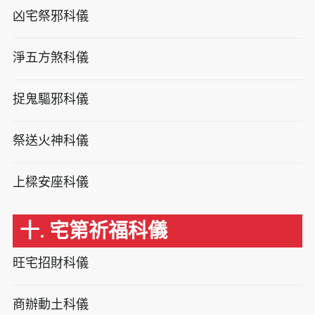
凶宅祭邪科儀
淨五方煞科儀
捉鬼驅邪科儀
祭送火神科儀
上樑安座科儀
十. 宅第祈福科儀
旺宅招財科儀
商辦動土科儀