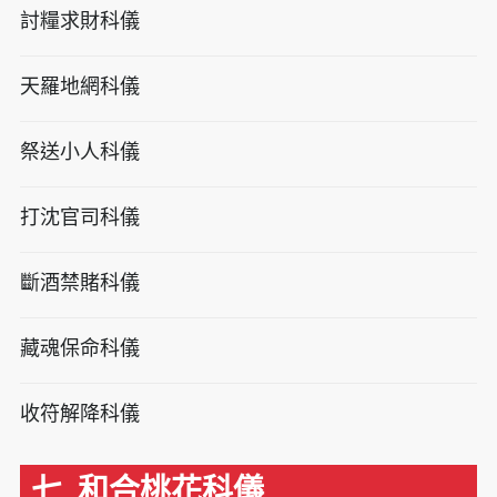
討糧求財科儀
天羅地網科儀
祭送小人科儀
打沈官司科儀
斷酒禁賭科儀
藏魂保命科儀
收符解降科儀
七. 和合桃花科儀