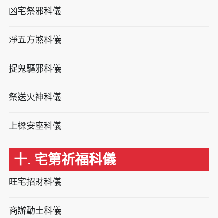
凶宅祭邪科儀
淨五方煞科儀
捉鬼驅邪科儀
祭送火神科儀
上樑安座科儀
十. 宅第祈福科儀
旺宅招財科儀
商辦動土科儀