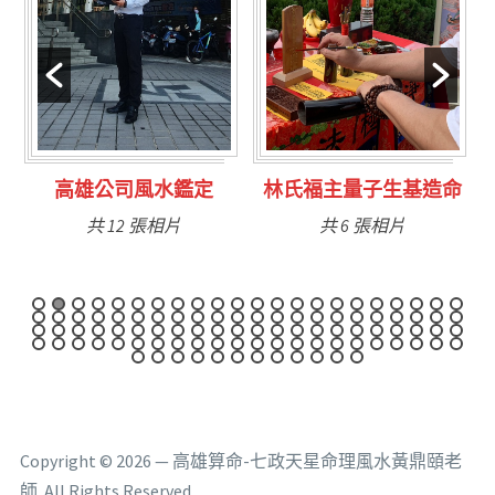
定
林氏福主量子生基造命
台南永康風水鑑定
共 6 張相片
共 9 張相片
Copyright © 2026 — 高雄算命-七政天星命理風水黃鼎頤老
師. All Rights Reserved