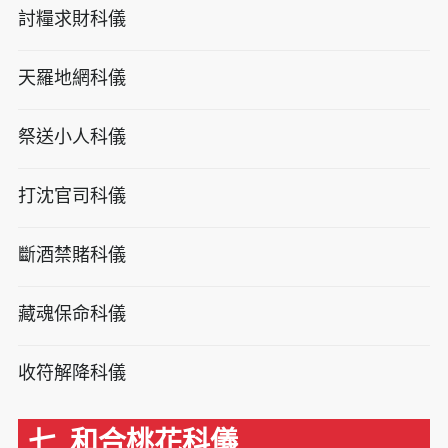
討糧求財科儀
天羅地網科儀
祭送小人科儀
打沈官司科儀
斷酒禁賭科儀
藏魂保命科儀
收符解降科儀
七. 和合桃花科儀