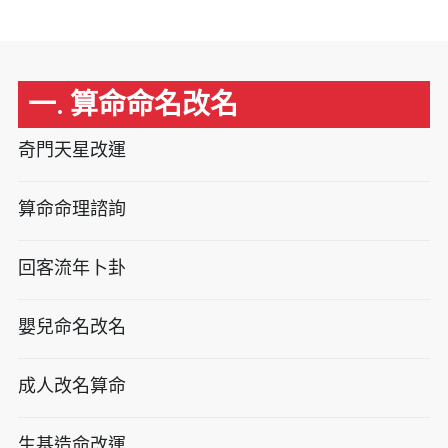
一. 算命命名改名
奇門天星改運
算命命理諮詢
回客流年卜卦
嬰兒命名改名
成人改名算命
生基造命改運