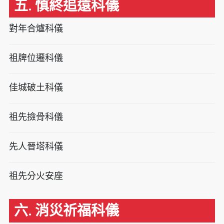
五. 慎終追遠科儀
對年合爐科儀
祖牌位遷科儀
佳城破土科儀
祖先撿骨科儀
先人晉塔科儀
祖先分火安座
六. 消災祈福科儀