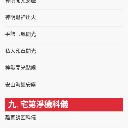
神明開光安座
神明退神出火
手飾玉珮開光
私人印章開光
神獸開光點眼
安山海鎮安座
九. 宅第淨穢科儀
離家調回科儀