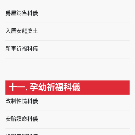
房屋銷售科儀
入厝安龍奠土
新車祈福科儀
十一. 孕幼祈福科儀
改制性情科儀
安胎護命科儀