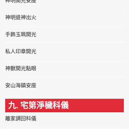
神明開光安座
神明退神出火
手飾玉珮開光
私人印章開光
神獸開光點眼
安山海鎮安座
九. 宅第淨穢科儀
離家調回科儀