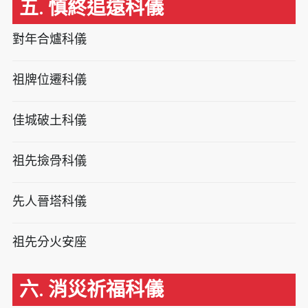
五. 慎終追遠科儀
對年合爐科儀
祖牌位遷科儀
佳城破土科儀
祖先撿骨科儀
先人晉塔科儀
祖先分火安座
六. 消災祈福科儀