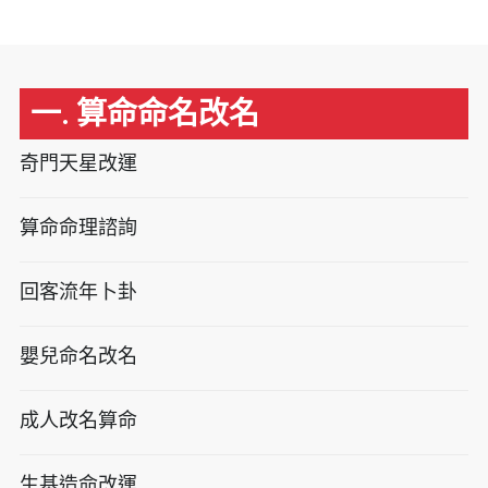
一. 算命命名改名
奇門天星改運
算命命理諮詢
回客流年卜卦
嬰兒命名改名
成人改名算命
生基造命改運