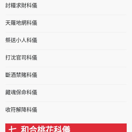
討糧求財科儀
天羅地網科儀
祭送小人科儀
打沈官司科儀
斷酒禁賭科儀
藏魂保命科儀
收符解降科儀
七. 和合桃花科儀