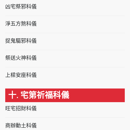
凶宅祭邪科儀
淨五方煞科儀
捉鬼驅邪科儀
祭送火神科儀
上樑安座科儀
十. 宅第祈福科儀
旺宅招財科儀
商辦動土科儀