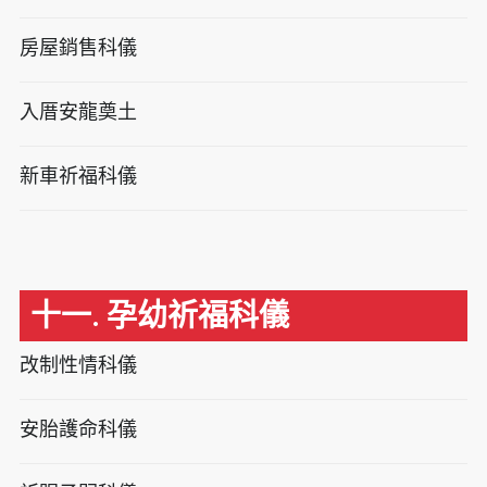
房屋銷售科儀
入厝安龍奠土
新車祈福科儀
十一. 孕幼祈福科儀
改制性情科儀
安胎護命科儀