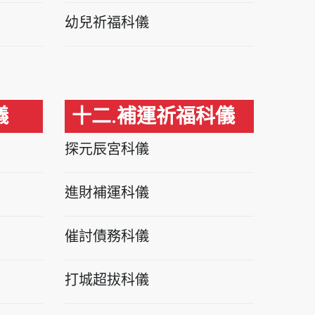
幼兒祈福科儀
儀
十二.補運祈福科儀
探元辰宮科儀
進財補運科儀
催討債務科儀
打城超拔科儀