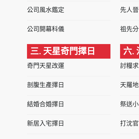
公司風水鑑定
先人晉
公司開幕科儀
祖先分
三. 天星奇門擇日
六.
奇門天星改運
討糧求
剖腹生產擇日
天羅地
結婚合婚擇日
祭送小
新居入宅擇日
打沈官