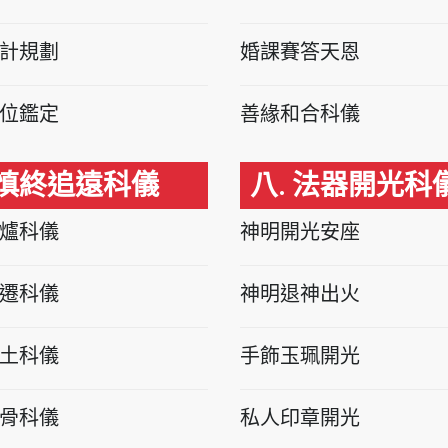
計規劃
婚課賽答天恩
位鑑定
善緣和合科儀
 慎終追遠科儀
八. 法器開光科
爐科儀
神明開光安座
遷科儀
神明退神出火
土科儀
手飾玉珮開光
骨科儀
私人印章開光