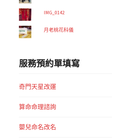
IMG_0142
月老桃花科儀
服務預約單填寫
奇門天星改運
算命命理諮詢
嬰兒命名改名