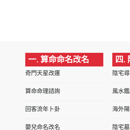
一. 算命命名改名
四.
奇門天星改運
陰宅尋
算命命理諮詢
風水鑑
回客流年卜卦
海外陽
嬰兒命名改名
陰宅墓