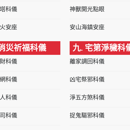
塔科儀
神獸開光點眼
火安座
安山海鎮安座
 消災祈福科儀
九. 宅第淨穢科
財科儀
離家調回科儀
網科儀
凶宅祭邪科儀
人科儀
淨五方煞科儀
司科儀
捉鬼驅邪科儀