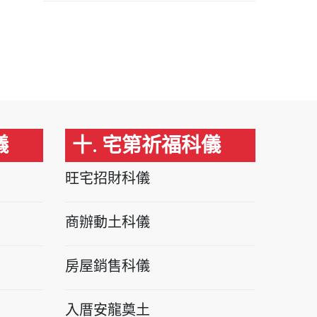
儀
十. 宅第祈福科儀
旺宅招財科儀
商辦動土科儀
房屋銷售科儀
入厝安龍奠土