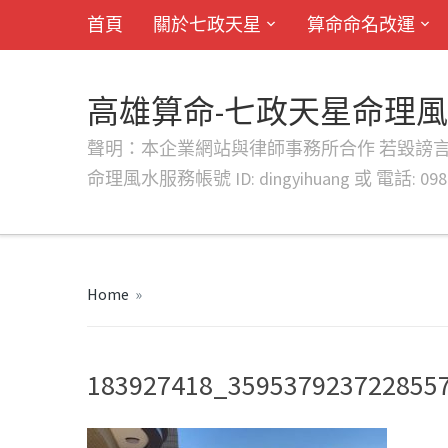
首頁
關於七政天星
算命命名改運
高雄算命-七政天星命理
聲明：本企業網站與律師事務所合作 若毀謗言行或字句將提出法
命理風水服務帳號 ID: dingyihuang 或 電話: 0982
Home
»
183927418_359537923722855