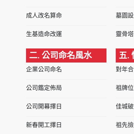
成人改名算命
墓園設
生基造命改運
靈骨塔
二. 公司命名風水
五.
企業公司命名
對年合
公司鑑定佈局
祖牌位
公司開幕擇日
佳城破
新春開工擇日
祖先撿