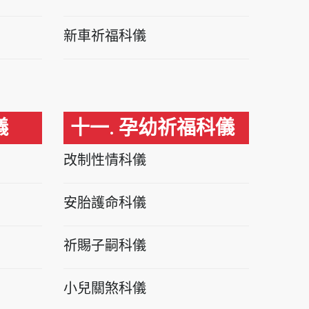
新車祈福科儀
儀
十一. 孕幼祈福科儀
改制性情科儀
安胎護命科儀
祈賜子嗣科儀
小兒關煞科儀