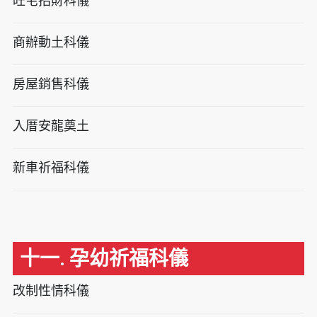
旺宅招財科儀
商辦動土科儀
房屋銷售科儀
入厝安龍奠土
新車祈福科儀
十一. 孕幼祈福科儀
改制性情科儀