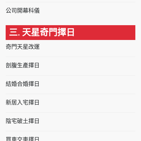
公司開幕科儀
三. 天星奇門擇日
奇門天星改運
剖腹生產擇日
結婚合婚擇日
新居入宅擇日
陰宅破土擇日
買車交車擇日