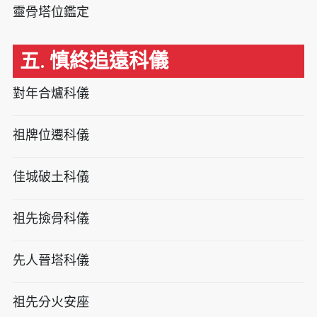
靈骨塔位鑑定
五. 慎終追遠科儀
對年合爐科儀
祖牌位遷科儀
佳城破土科儀
祖先撿骨科儀
先人晉塔科儀
祖先分火安座