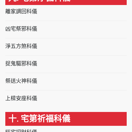
離家調回科儀
凶宅祭邪科儀
淨五方煞科儀
捉鬼驅邪科儀
祭送火神科儀
上樑安座科儀
十. 宅第祈福科儀