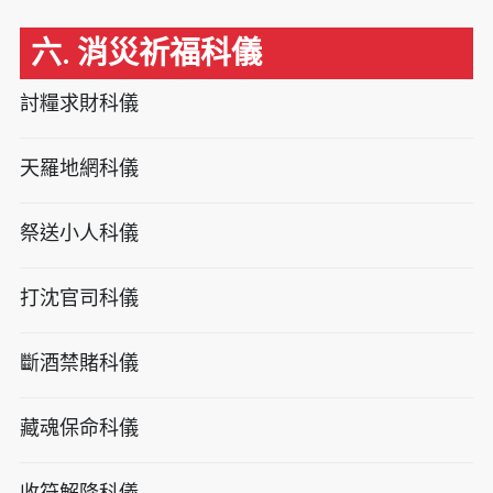
六. 消災祈福科儀
討糧求財科儀
天羅地網科儀
祭送小人科儀
打沈官司科儀
斷酒禁賭科儀
藏魂保命科儀
收符解降科儀