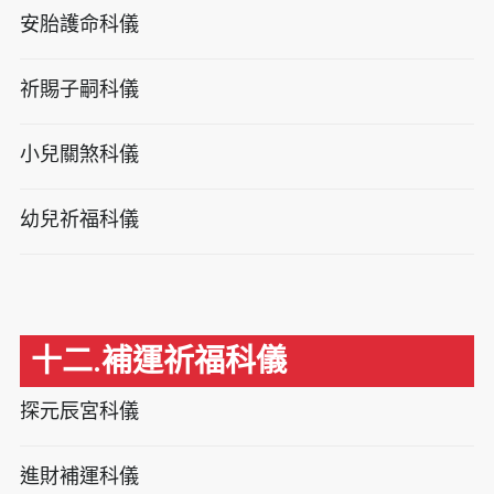
安胎護命科儀
祈賜子嗣科儀
小兒關煞科儀
幼兒祈福科儀
十二.補運祈福科儀
探元辰宮科儀
進財補運科儀