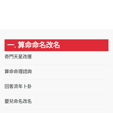
一. 算命命名改名
奇門天星改運
算命命理諮詢
回客流年卜卦
嬰兒命名改名