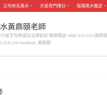
公司命名風水
天星奇門擇日
陰陽風水鑑定
風水黃鼎頤老師
律訴訟 聯絡電話: 0982-318-124 (張師姐) EMAIL: d
-318-124 Facebook: 黃鼎頤
師