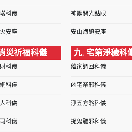
塔科儀
神獸開光點眼
火安座
安山海鎮安座
 消災祈福科儀
九. 宅第淨穢科
財科儀
離家調回科儀
網科儀
凶宅祭邪科儀
人科儀
淨五方煞科儀
司科儀
捉鬼驅邪科儀