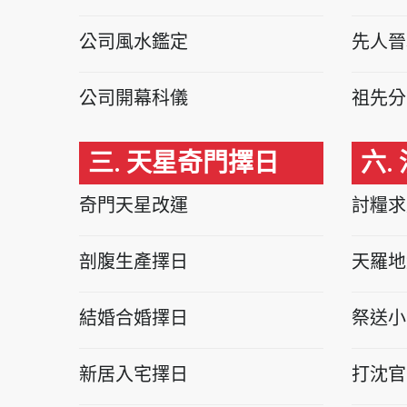
公司風水鑑定
先人晉
公司開幕科儀
祖先分
三. 天星奇門擇日
六.
奇門天星改運
討糧求
剖腹生產擇日
天羅地
結婚合婚擇日
祭送小
新居入宅擇日
打沈官