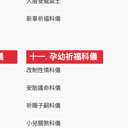
入厝安龍奠土
新車祈福科儀
儀
十一. 孕幼祈福科儀
改制性情科儀
安胎護命科儀
祈賜子嗣科儀
小兒關煞科儀