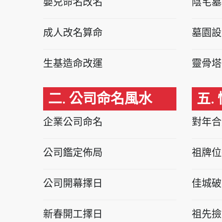
嬰兒命名改名
陰宅墓
成人改名算命
墓園設
生基造命改運
靈骨塔
二. 公司命名風水
五.
企業公司命名
對年合
公司鑑定佈局
祖牌位
公司開幕擇日
佳城破
新春開工擇日
祖先撿