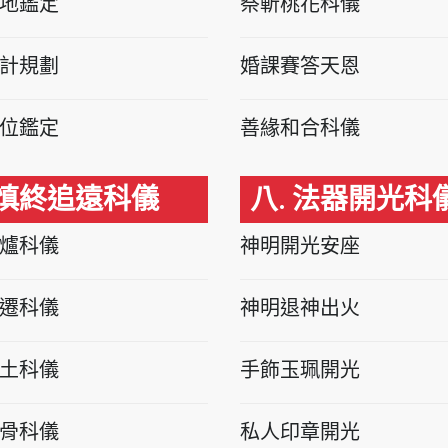
地鑑定
祭斬桃花科儀
計規劃
婚課賽答天恩
位鑑定
善緣和合科儀
 慎終追遠科儀
八. 法器開光科
爐科儀
神明開光安座
遷科儀
神明退神出火
土科儀
手飾玉珮開光
骨科儀
私人印章開光