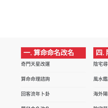
一. 算命命名改名
四.
奇門天星改運
陰宅尋
算命命理諮詢
風水鑑
回客流年卜卦
海外陽