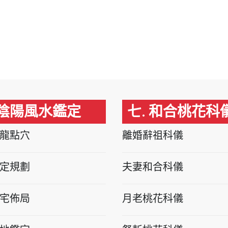
 陰陽風水鑑定
七. 和合桃花科
龍點穴
離婚辭祖科儀
定規劃
夫妻和合科儀
宅佈局
月老桃花科儀