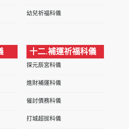
幼兒祈福科儀
儀
十二.補運祈福科儀
探元辰宮科儀
進財補運科儀
催討債務科儀
打城超拔科儀