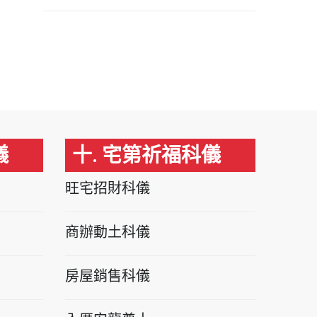
儀
十. 宅第祈福科儀
旺宅招財科儀
商辦動土科儀
房屋銷售科儀