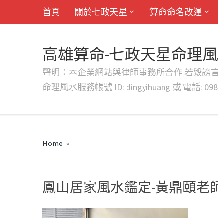
首頁
關於七政天星
算命命名改運
高雄算命-七政天星命理
聲明：本企業網站與律師事務所合作 若毀謗言行或字句將提出法
命理風水服務帳號 ID: dingyihuang 或 電話: 0982
Home
»
鳳山居家風水鑑定-黃鼎頤老