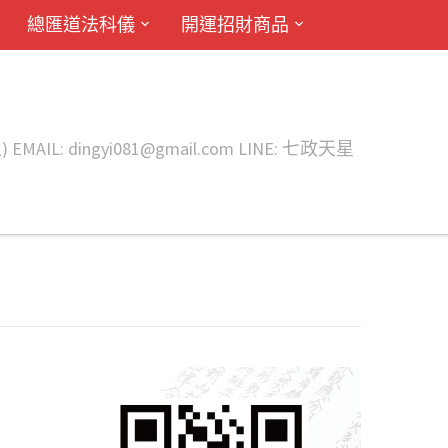
總匯道法科儀
開運招財商品
ingyi081@gmail.com LINE: 七政天星