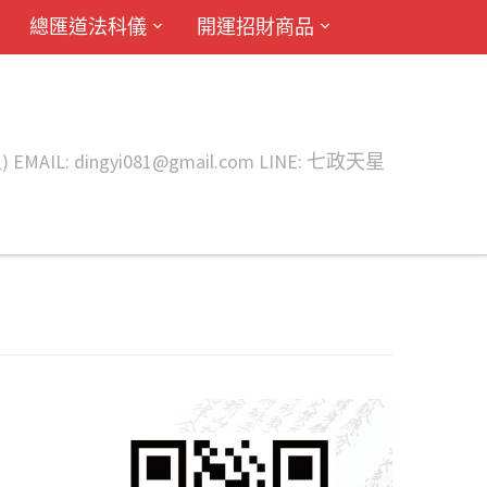
總匯道法科儀
開運招財商品
ingyi081@gmail.com LINE: 七政天星