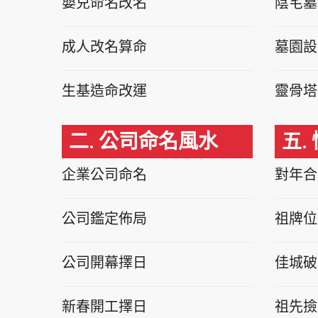
嬰兒命名改名
陰宅墓
成人改名算命
墓園設
生基造命改運
靈骨塔
二. 公司命名風水
五.
企業公司命名
對年合
公司鑑定佈局
祖牌位
公司開幕擇日
佳城破
新春開工擇日
祖先撿