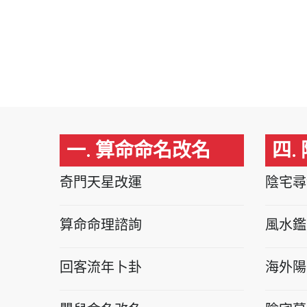
一. 算命命名改名
四.
奇門天星改運
陰宅尋
算命命理諮詢
風水鑑
回客流年卜卦
海外陽