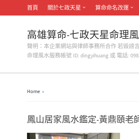
首頁
關於七政天星
算命命名改運
高雄算命-七政天星命理
聲明：本企業網站與律師事務所合作 若毀謗言行或字句將提出法
命理風水服務帳號 ID: dingyihuang 或 電話: 0982
Home
»
鳳山居家風水鑑定-黃鼎頤老