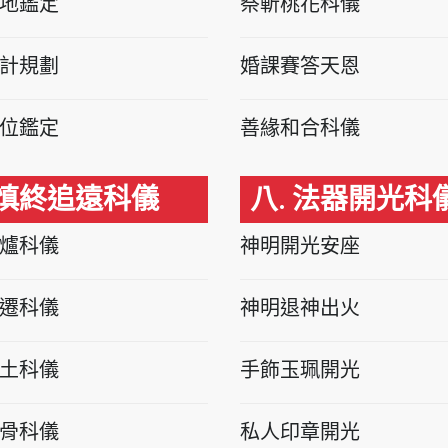
地鑑定
祭斬桃花科儀
計規劃
婚課賽答天恩
位鑑定
善緣和合科儀
 慎終追遠科儀
八. 法器開光科
爐科儀
神明開光安座
遷科儀
神明退神出火
土科儀
手飾玉珮開光
骨科儀
私人印章開光