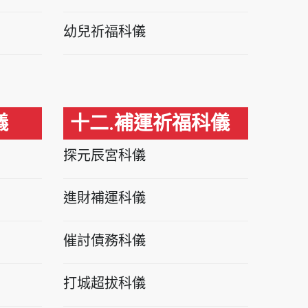
幼兒祈福科儀
儀
十二.補運祈福科儀
探元辰宮科儀
進財補運科儀
催討債務科儀
打城超拔科儀