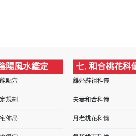
 陰陽風水鑑定
七. 和合桃花科
龍點穴
離婚辭祖科儀
定規劃
夫妻和合科儀
宅佈局
月老桃花科儀