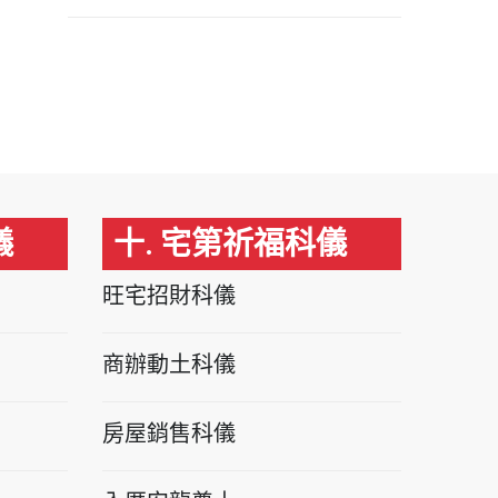
儀
十. 宅第祈福科儀
旺宅招財科儀
商辦動土科儀
房屋銷售科儀