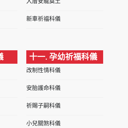
入厝安龍奠土
新車祈福科儀
儀
十一. 孕幼祈福科儀
改制性情科儀
安胎護命科儀
祈賜子嗣科儀
小兒關煞科儀