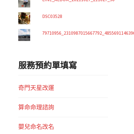
DSC03528
79710956_2310987015667792_485569114639
服務預約單填寫
奇門天星改運
算命命理諮詢
嬰兒命名改名