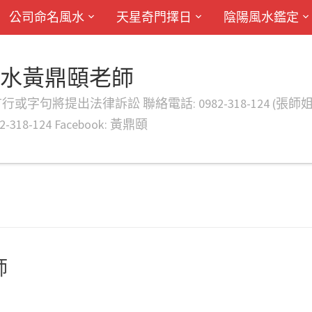
公司命名風水
天星奇門擇日
陰陽風水鑑定
風水黃鼎頤老師
律訴訟 聯絡電話: 0982-318-124 (張師姐) EMAIL: d
-318-124 Facebook: 黃鼎頤
師