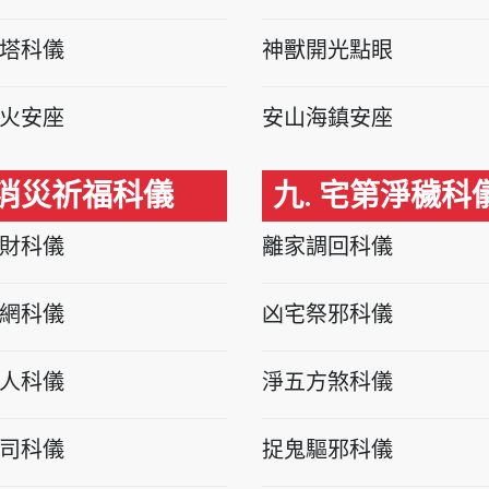
塔科儀
神獸開光點眼
火安座
安山海鎮安座
 消災祈福科儀
九. 宅第淨穢科
財科儀
離家調回科儀
網科儀
凶宅祭邪科儀
人科儀
淨五方煞科儀
司科儀
捉鬼驅邪科儀