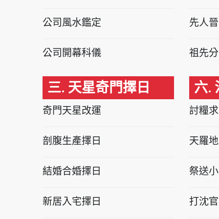
公司風水鑑定
先人晉
公司開幕科儀
祖先分
三. 天星奇門擇日
六.
奇門天星改運
討糧求
剖腹生產擇日
天羅地
結婚合婚擇日
祭送小
新居入宅擇日
打沈官