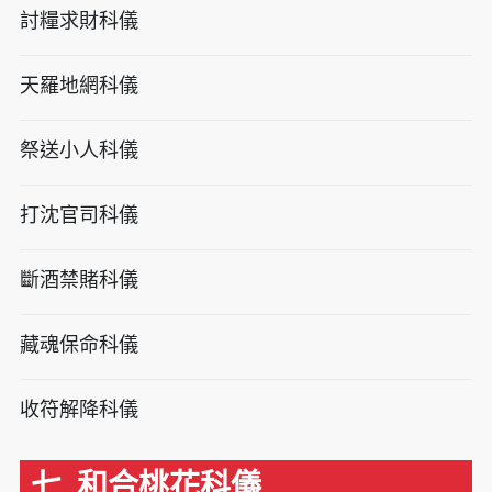
討糧求財科儀
天羅地網科儀
祭送小人科儀
打沈官司科儀
斷酒禁賭科儀
藏魂保命科儀
收符解降科儀
七. 和合桃花科儀