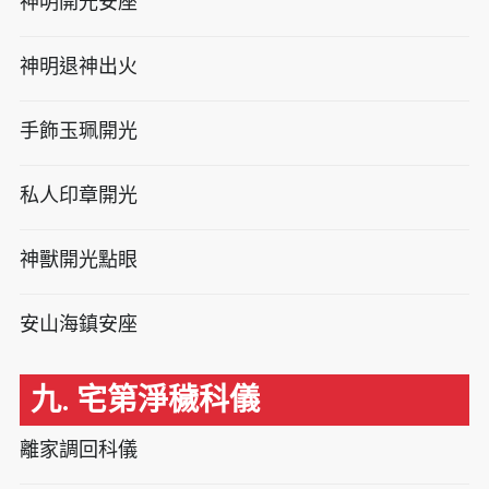
神明開光安座
神明退神出火
手飾玉珮開光
私人印章開光
神獸開光點眼
安山海鎮安座
九. 宅第淨穢科儀
離家調回科儀