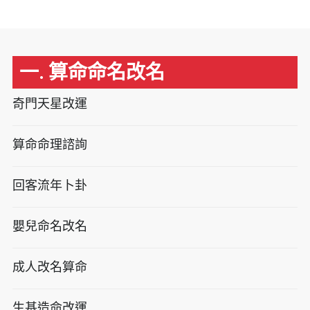
一. 算命命名改名
奇門天星改運
算命命理諮詢
回客流年卜卦
嬰兒命名改名
成人改名算命
生基造命改運