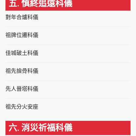
五. 慎終追遠科儀
對年合爐科儀
祖牌位遷科儀
佳城破土科儀
祖先撿骨科儀
先人晉塔科儀
祖先分火安座
六. 消災祈福科儀