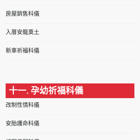
房屋銷售科儀
入厝安龍奠土
新車祈福科儀
十一. 孕幼祈福科儀
改制性情科儀
安胎護命科儀