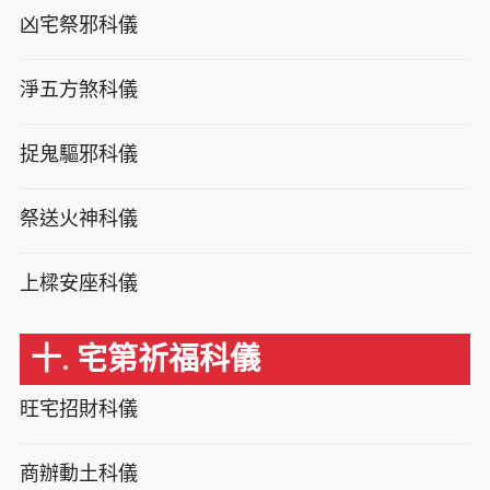
凶宅祭邪科儀
淨五方煞科儀
捉鬼驅邪科儀
祭送火神科儀
上樑安座科儀
十. 宅第祈福科儀
旺宅招財科儀
商辦動土科儀