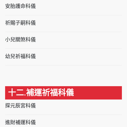
安胎護命科儀
祈賜子嗣科儀
小兒關煞科儀
幼兒祈福科儀
十二.補運祈福科儀
探元辰宮科儀
進財補運科儀