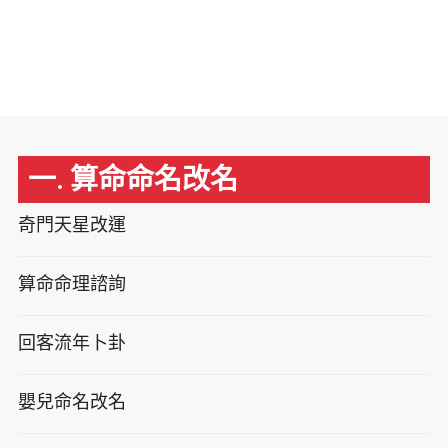
一. 算命命名改名
奇門天星改運
算命命理諮詢
回客流年卜卦
嬰兒命名改名