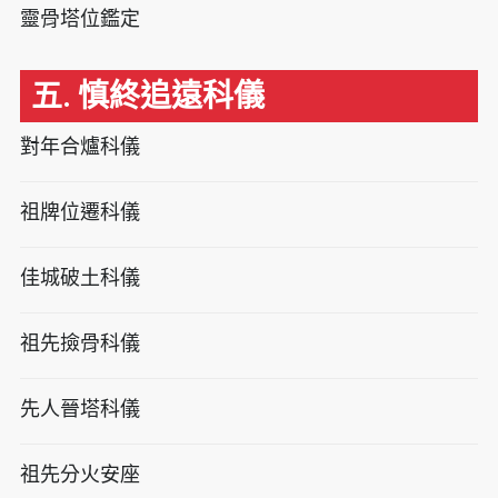
靈骨塔位鑑定
五. 慎終追遠科儀
對年合爐科儀
祖牌位遷科儀
佳城破土科儀
祖先撿骨科儀
先人晉塔科儀
祖先分火安座