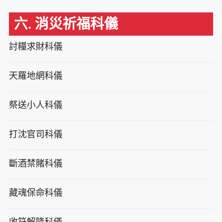
六. 消災祈福科儀
討糧求財科儀
天羅地網科儀
祭送小人科儀
打沈官司科儀
斷酒禁賭科儀
藏魂保命科儀
收符解降科儀