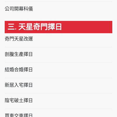
公司開幕科儀
三. 天星奇門擇日
奇門天星改運
剖腹生產擇日
結婚合婚擇日
新居入宅擇日
陰宅破土擇日
買車交車擇日