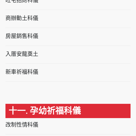
旺宅招財科儀
商辦動土科儀
房屋銷售科儀
入厝安龍奠土
新車祈福科儀
十一. 孕幼祈福科儀
改制性情科儀