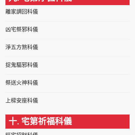
離家調回科儀
凶宅祭邪科儀
淨五方煞科儀
捉鬼驅邪科儀
祭送火神科儀
上樑安座科儀
十. 宅第祈福科儀