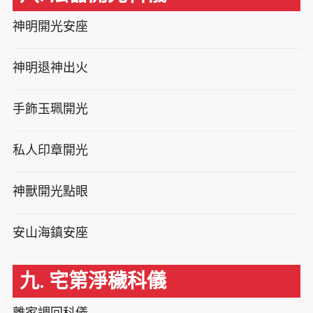
神明開光安座
神明退神出火
手飾玉珮開光
私人印章開光
神獸開光點眼
安山海鎮安座
九. 宅第淨穢科儀
離家調回科儀