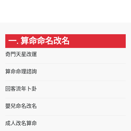
一. 算命命名改名
奇門天星改運
算命命理諮詢
回客流年卜卦
嬰兒命名改名
成人改名算命