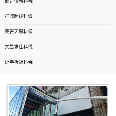
催討債務科儀
打城超拔科儀
賽答天恩科儀
文昌求仕科儀
延壽祈福科儀