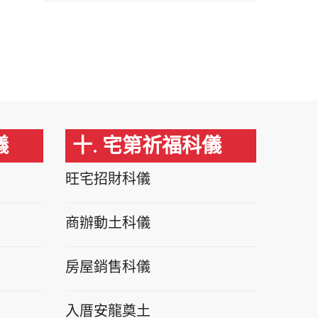
儀
十. 宅第祈福科儀
旺宅招財科儀
商辦動土科儀
房屋銷售科儀
入厝安龍奠土