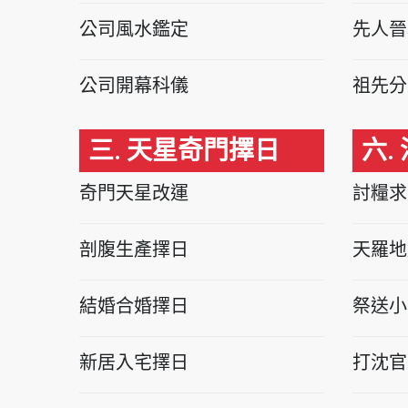
公司風水鑑定
先人晉
公司開幕科儀
祖先分
三. 天星奇門擇日
六.
奇門天星改運
討糧求
剖腹生產擇日
天羅地
結婚合婚擇日
祭送小
新居入宅擇日
打沈官