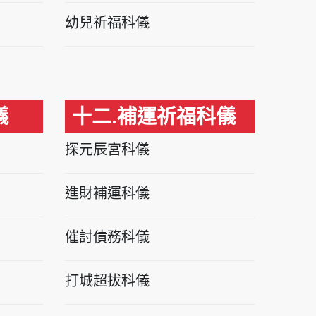
幼兒祈福科儀
儀
十二.補運祈福科儀
探元辰宮科儀
進財補運科儀
催討債務科儀
打城超拔科儀