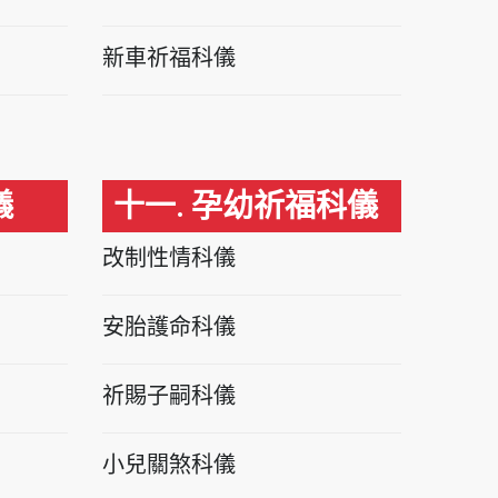
新車祈福科儀
儀
十一. 孕幼祈福科儀
改制性情科儀
安胎護命科儀
祈賜子嗣科儀
小兒關煞科儀