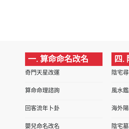
一. 算命命名改名
四.
奇門天星改運
陰宅尋
算命命理諮詢
風水鑑
回客流年卜卦
海外陽
嬰兒命名改名
陰宅墓