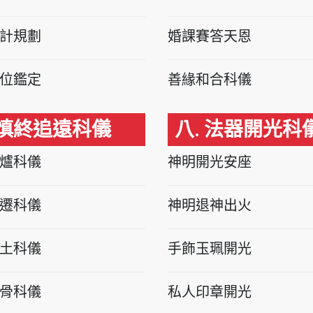
計規劃
婚課賽答天恩
位鑑定
善緣和合科儀
 慎終追遠科儀
八. 法器開光科
爐科儀
神明開光安座
遷科儀
神明退神出火
土科儀
手飾玉珮開光
骨科儀
私人印章開光