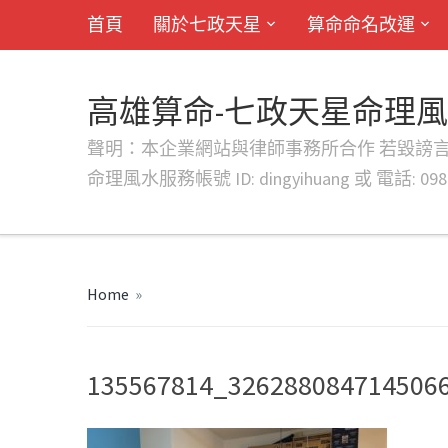
首頁
關於七政天星
算命命名改運
高雄算命-七政天星命理
聲明：本企業網站與律師事務所合作 若毀謗言行或字句將提出法
命理風水服務帳號 ID: dingyihuang 或 電話: 0982
Home
»
135567814_326288084714506