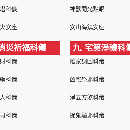
塔科儀
神獸開光點眼
火安座
安山海鎮安座
 消災祈福科儀
九. 宅第淨穢科
財科儀
離家調回科儀
網科儀
凶宅祭邪科儀
人科儀
淨五方煞科儀
司科儀
捉鬼驅邪科儀