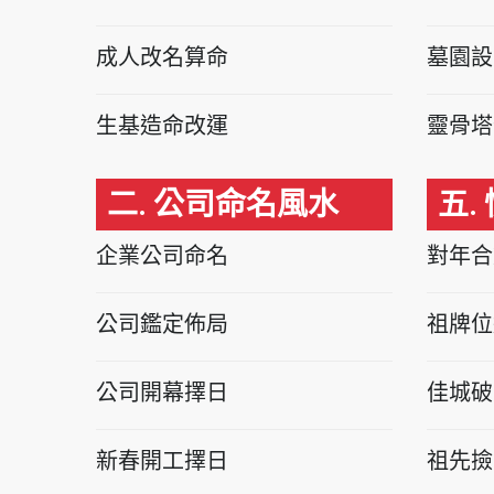
成人改名算命
墓園設
生基造命改運
靈骨塔
二. 公司命名風水
五.
企業公司命名
對年合
公司鑑定佈局
祖牌位
公司開幕擇日
佳城破
新春開工擇日
祖先撿