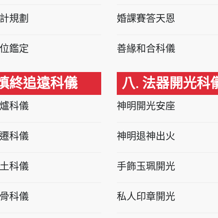
計規劃
婚課賽答天恩
位鑑定
善緣和合科儀
 慎終追遠科儀
八. 法器開光科
爐科儀
神明開光安座
遷科儀
神明退神出火
土科儀
手飾玉珮開光
骨科儀
私人印章開光