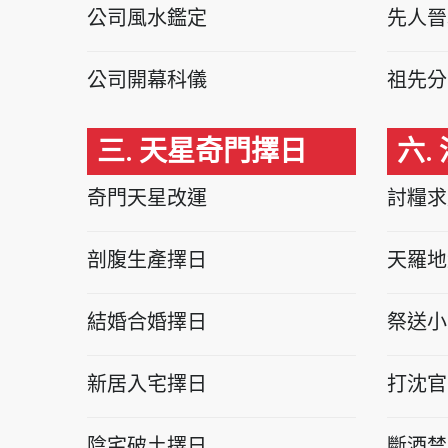
公司風水鑑定
先人晉
公司開幕科儀
祖先分
三. 天星奇門擇日
六.
奇門天星改運
討糧求
剖腹生產擇日
天羅地
結婚合婚擇日
祭送小
新居入宅擇日
打沈官
陰宅破土擇日
斷酒禁