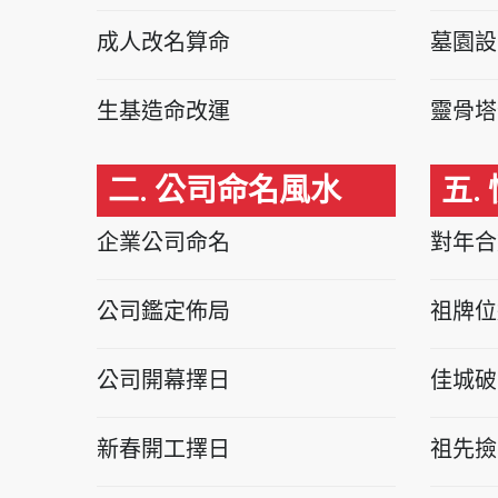
成人改名算命
墓園設
生基造命改運
靈骨塔
二. 公司命名風水
五.
企業公司命名
對年合
公司鑑定佈局
祖牌位
公司開幕擇日
佳城破
新春開工擇日
祖先撿