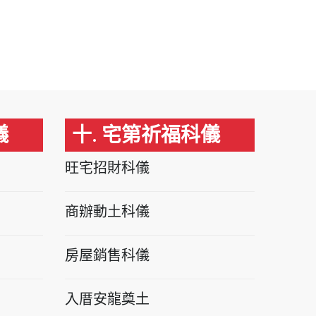
儀
十. 宅第祈福科儀
旺宅招財科儀
商辦動土科儀
房屋銷售科儀
入厝安龍奠土