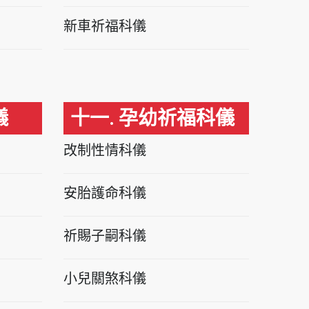
新車祈福科儀
儀
十一. 孕幼祈福科儀
改制性情科儀
安胎護命科儀
祈賜子嗣科儀
小兒關煞科儀