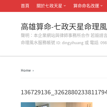
首頁
關於七政天星
算命命名改運
高雄算命-七政天星命理
聲明：本企業網站與律師事務所合作 若毀謗言行或字句將提出法
命理風水服務帳號 ID: dingyihuang 或 電話: 0982
Home
»
136729136_326288023381179