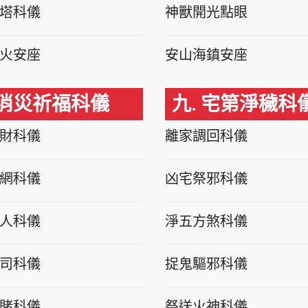
塔科儀
神獸開光點眼
火安座
安山海鎮安座
 消災祈福科儀
九. 宅第淨穢科
財科儀
離家調回科儀
網科儀
凶宅祭邪科儀
人科儀
淨五方煞科儀
司科儀
捉鬼驅邪科儀
賭科儀
祭送火神科儀