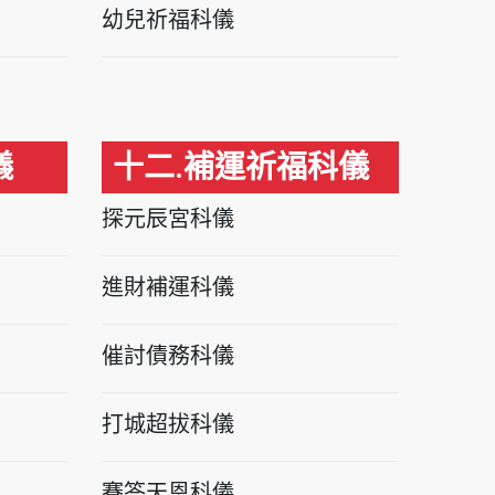
幼兒祈福科儀
儀
十二.補運祈福科儀
探元辰宮科儀
進財補運科儀
催討債務科儀
打城超拔科儀
賽答天恩科儀