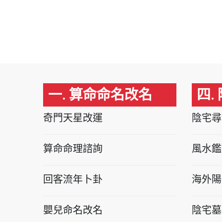
一. 算命命名改名
四.
奇門天星改運
陰宅尋
算命命理諮詢
風水鑑
回客流年卜卦
海外陽
嬰兒命名改名
陰宅墓