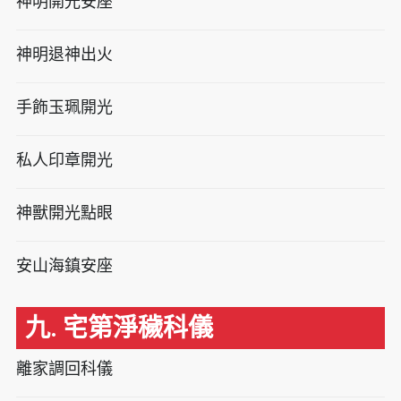
神明開光安座
神明退神出火
手飾玉珮開光
私人印章開光
神獸開光點眼
安山海鎮安座
九. 宅第淨穢科儀
離家調回科儀