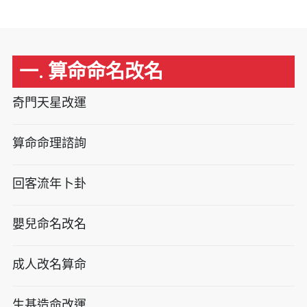
一. 算命命名改名
奇門天星改運
算命命理諮詢
回客流年卜卦
嬰兒命名改名
成人改名算命
生基造命改運