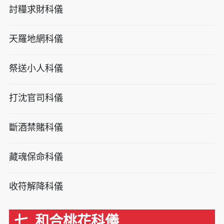
討糧求財科儀
天羅地網科儀
祭送小人科儀
打沈官司科儀
斷酒禁賭科儀
藏魂保命科儀
收符解降科儀
七. 和合桃花科儀