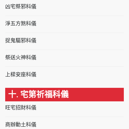
凶宅祭邪科儀
淨五方煞科儀
捉鬼驅邪科儀
祭送火神科儀
上樑安座科儀
十. 宅第祈福科儀
旺宅招財科儀
商辦動土科儀