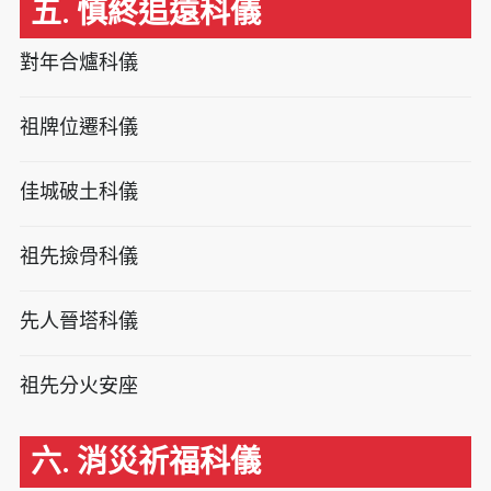
五. 慎終追遠科儀
對年合爐科儀
祖牌位遷科儀
佳城破土科儀
祖先撿骨科儀
先人晉塔科儀
祖先分火安座
六. 消災祈福科儀