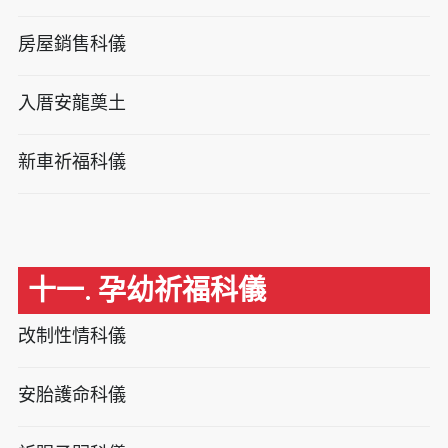
房屋銷售科儀
入厝安龍奠土
新車祈福科儀
十一. 孕幼祈福科儀
改制性情科儀
安胎護命科儀