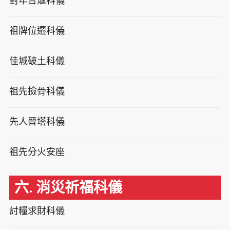
對年合爐科儀
祖牌位遷科儀
佳城破土科儀
祖先撿骨科儀
先人晉塔科儀
祖先分火安座
六. 消災祈福科儀
討糧求財科儀