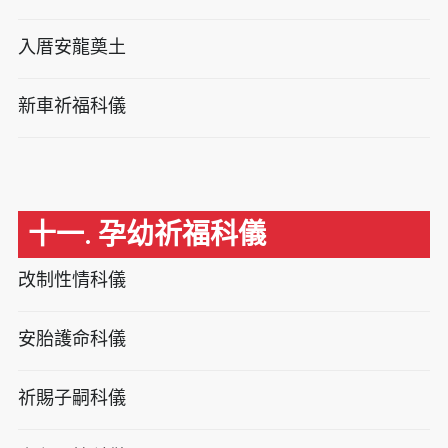
入厝安龍奠土
新車祈福科儀
十一. 孕幼祈福科儀
改制性情科儀
安胎護命科儀
祈賜子嗣科儀