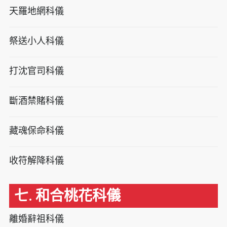
天羅地網科儀
祭送小人科儀
打沈官司科儀
斷酒禁賭科儀
藏魂保命科儀
收符解降科儀
七. 和合桃花科儀
離婚辭祖科儀