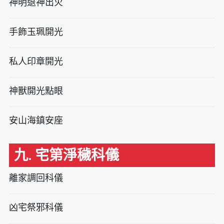
神明退神出火
手飾玉珮開光
私人印章開光
神獸開光點眼
安山海鎮安座
九. 宅第淨穢科儀
離家調回科儀
凶宅祭邪科儀