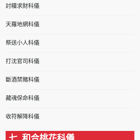
討糧求財科儀
天羅地網科儀
祭送小人科儀
打沈官司科儀
斷酒禁賭科儀
藏魂保命科儀
收符解降科儀
七. 和合桃花科儀