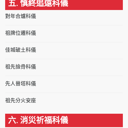
五. 慎終追遠科儀
對年合爐科儀
祖牌位遷科儀
佳城破土科儀
祖先撿骨科儀
先人晉塔科儀
祖先分火安座
六. 消災祈福科儀