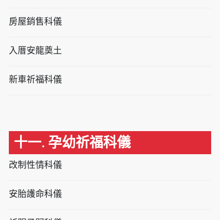
房屋銷售科儀
入厝安龍奠土
新車祈福科儀
十一. 孕幼祈福科儀
改制性情科儀
安胎護命科儀