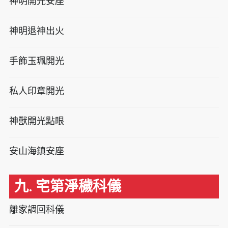
神明開光安座
神明退神出火
手飾玉珮開光
私人印章開光
神獸開光點眼
安山海鎮安座
九. 宅第淨穢科儀
離家調回科儀