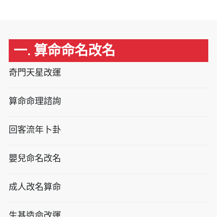
一. 算命命名改名
奇門天星改運
算命命理諮詢
回客流年卜卦
嬰兒命名改名
成人改名算命
生基造命改運