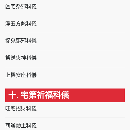
凶宅祭邪科儀
淨五方煞科儀
捉鬼驅邪科儀
祭送火神科儀
上樑安座科儀
十. 宅第祈福科儀
旺宅招財科儀
商辦動土科儀