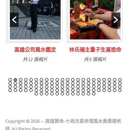
定
林氏福主量子生基造命
台南永康風水鑑定
共 6 張相片
共 9 張相片
Copyright © 2026 — 高雄算命-七政天星命理風水黃鼎頤老
師. All Rights Reserved