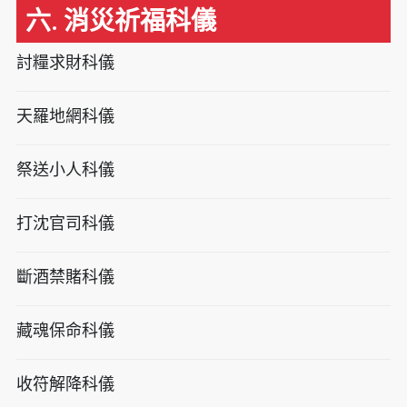
六. 消災祈福科儀
討糧求財科儀
天羅地網科儀
祭送小人科儀
打沈官司科儀
斷酒禁賭科儀
藏魂保命科儀
收符解降科儀