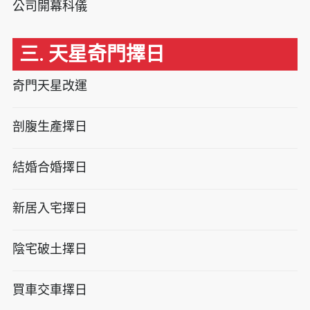
公司開幕科儀
三. 天星奇門擇日
奇門天星改運
剖腹生產擇日
結婚合婚擇日
新居入宅擇日
陰宅破土擇日
買車交車擇日