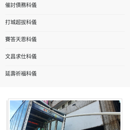
催討債務科儀
打城超拔科儀
賽答天恩科儀
文昌求仕科儀
延壽祈福科儀