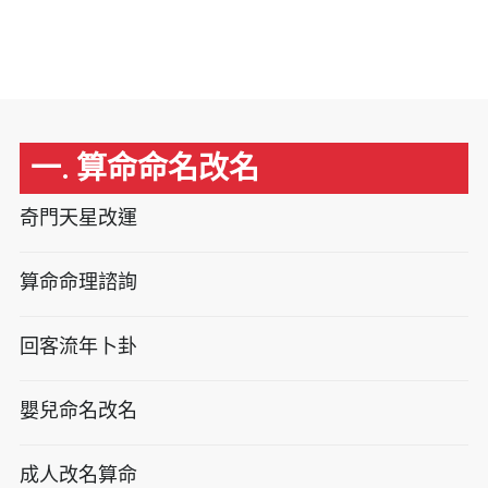
一. 算命命名改名
奇門天星改運
算命命理諮詢
回客流年卜卦
嬰兒命名改名
成人改名算命