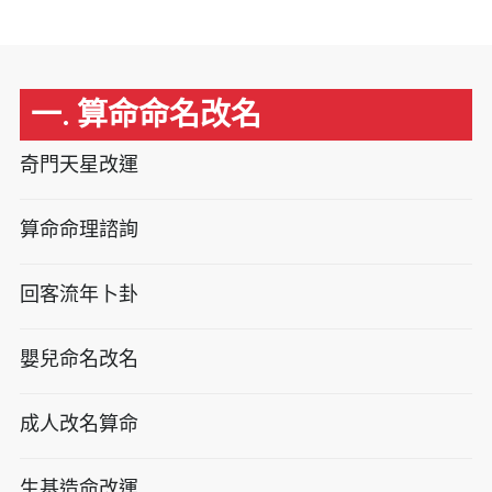
一. 算命命名改名
奇門天星改運
算命命理諮詢
回客流年卜卦
嬰兒命名改名
成人改名算命
生基造命改運