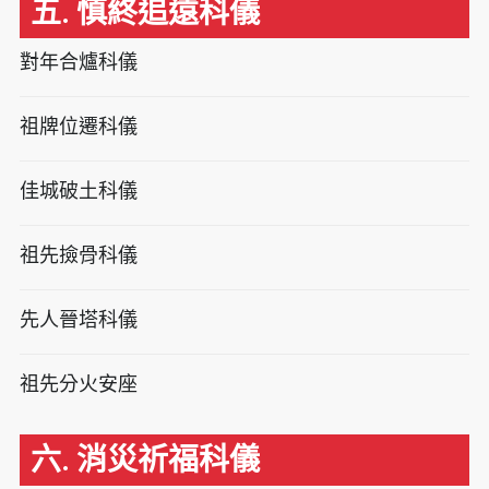
五. 慎終追遠科儀
對年合爐科儀
祖牌位遷科儀
佳城破土科儀
祖先撿骨科儀
先人晉塔科儀
祖先分火安座
六. 消災祈福科儀