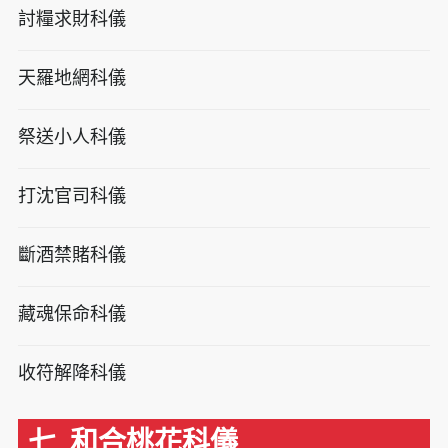
討糧求財科儀
天羅地網科儀
祭送小人科儀
打沈官司科儀
斷酒禁賭科儀
藏魂保命科儀
收符解降科儀
七. 和合桃花科儀