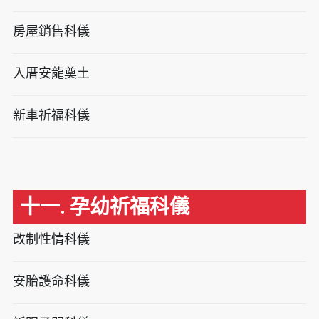
房屋銷售科儀
入厝安龍奠土
新車祈福科儀
十一. 孕幼祈福科儀
改制性情科儀
安胎護命科儀