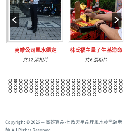
定
高雄公司風水鑑定
林氏福主量子生基造命
共 12 張相片
共 6 張相片
Copyright © 2026 — 高雄算命-七政天星命理風水黃鼎頤老
師. All Rights Reserved