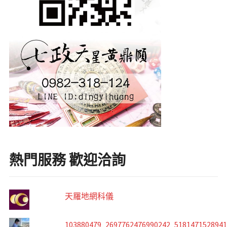
熱門服務 歡迎洽詢
天羅地網科儀
103880479_2697762476990242_518147152894