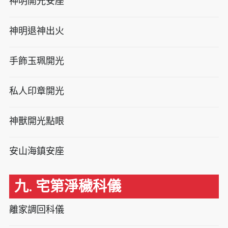
神明開光安座
神明退神出火
手飾玉珮開光
私人印章開光
神獸開光點眼
安山海鎮安座
九. 宅第淨穢科儀
離家調回科儀