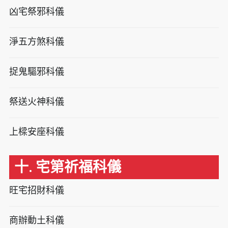
凶宅祭邪科儀
淨五方煞科儀
捉鬼驅邪科儀
祭送火神科儀
上樑安座科儀
十. 宅第祈福科儀
旺宅招財科儀
商辦動土科儀