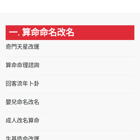
一. 算命命名改名
奇門天星改運
算命命理諮詢
回客流年卜卦
嬰兒命名改名
成人改名算命
生基造命改運