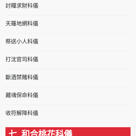
討糧求財科儀
天羅地網科儀
祭送小人科儀
打沈官司科儀
斷酒禁賭科儀
藏魂保命科儀
收符解降科儀
七. 和合桃花科儀