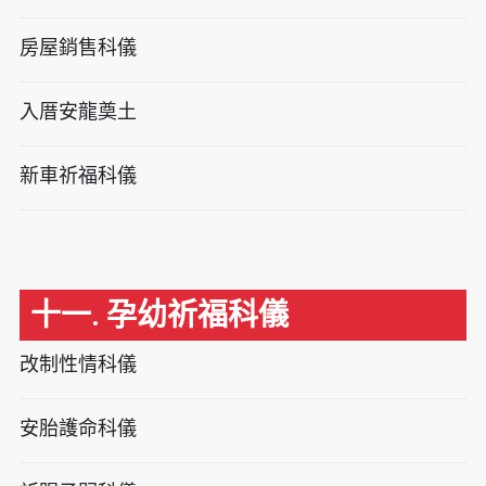
房屋銷售科儀
入厝安龍奠土
新車祈福科儀
十一. 孕幼祈福科儀
改制性情科儀
安胎護命科儀