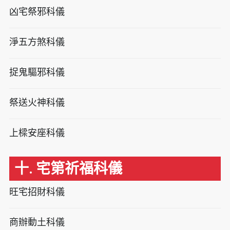
凶宅祭邪科儀
淨五方煞科儀
捉鬼驅邪科儀
祭送火神科儀
上樑安座科儀
十. 宅第祈福科儀
旺宅招財科儀
商辦動土科儀