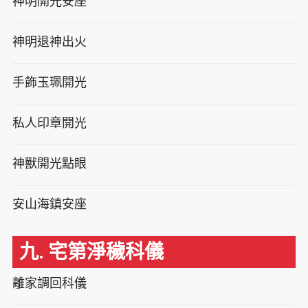
神明開光安座
神明退神出火
手飾玉珮開光
私人印章開光
神獸開光點眼
安山海鎮安座
九. 宅第淨穢科儀
離家調回科儀