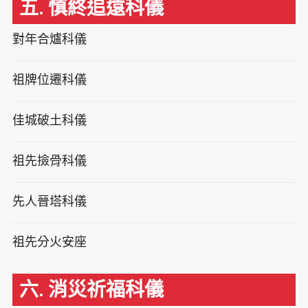
五. 慎終追遠科儀
對年合爐科儀
祖牌位遷科儀
佳城破土科儀
祖先撿骨科儀
先人晉塔科儀
祖先分火安座
六. 消災祈福科儀