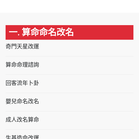
一. 算命命名改名
奇門天星改運
算命命理諮詢
回客流年卜卦
嬰兒命名改名
成人改名算命
生基造命改運