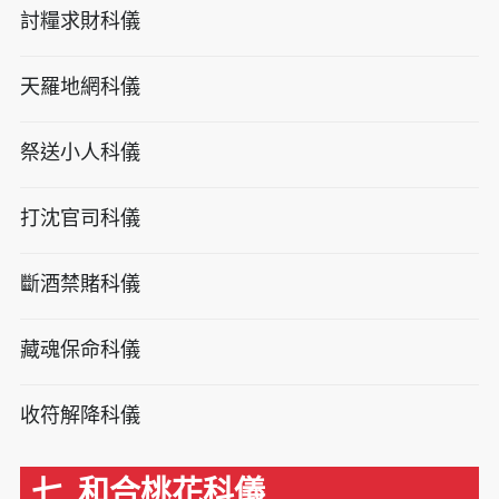
討糧求財科儀
天羅地網科儀
祭送小人科儀
打沈官司科儀
斷酒禁賭科儀
藏魂保命科儀
收符解降科儀
七. 和合桃花科儀