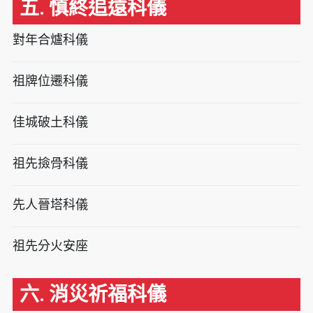
五. 慎終追遠科儀
對年合爐科儀
祖牌位遷科儀
佳城破土科儀
祖先撿骨科儀
先人晉塔科儀
祖先分火安座
六. 消災祈福科儀