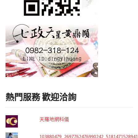
熱門服務 歡迎洽詢
天羅地網科儀
103880479_2697762476990242_518147152894