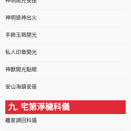
神明開光安座
神明退神出火
手飾玉珮開光
私人印章開光
神獸開光點眼
安山海鎮安座
九. 宅第淨穢科儀
離家調回科儀