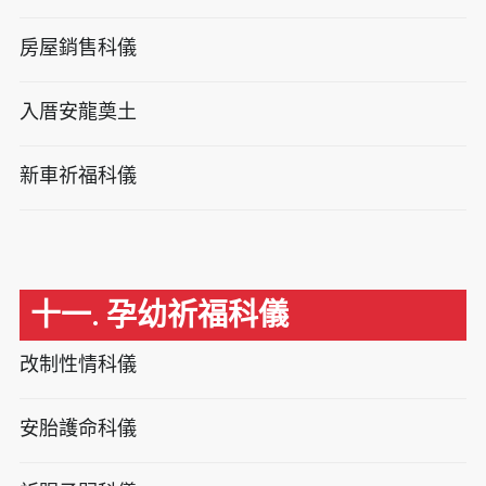
房屋銷售科儀
入厝安龍奠土
新車祈福科儀
十一. 孕幼祈福科儀
改制性情科儀
安胎護命科儀