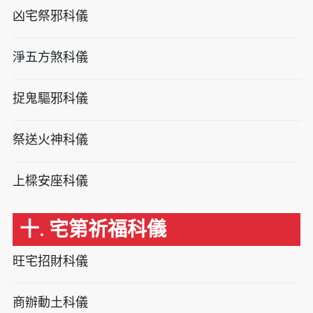
凶宅祭邪科儀
淨五方煞科儀
捉鬼驅邪科儀
祭送火神科儀
上樑安座科儀
十. 宅第祈福科儀
旺宅招財科儀
商辦動土科儀