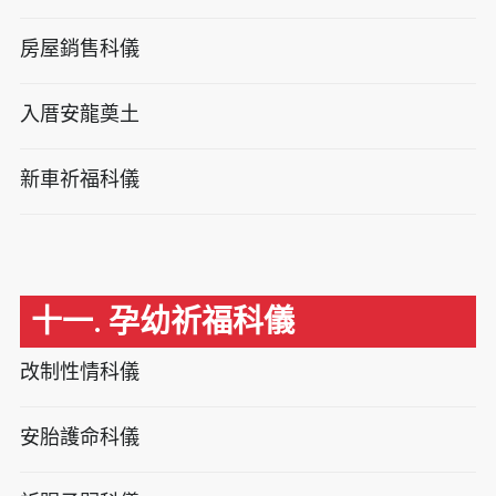
房屋銷售科儀
入厝安龍奠土
新車祈福科儀
十一. 孕幼祈福科儀
改制性情科儀
安胎護命科儀