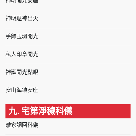
神明開光安座
神明退神出火
手飾玉珮開光
私人印章開光
神獸開光點眼
安山海鎮安座
九. 宅第淨穢科儀
離家調回科儀