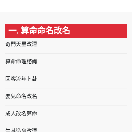
一. 算命命名改名
奇門天星改運
算命命理諮詢
回客流年卜卦
嬰兒命名改名
成人改名算命
生基造命改運