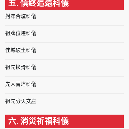
五. 慎終追遠科儀
對年合爐科儀
祖牌位遷科儀
佳城破土科儀
祖先撿骨科儀
先人晉塔科儀
祖先分火安座
六. 消災祈福科儀