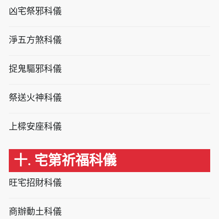
凶宅祭邪科儀
淨五方煞科儀
捉鬼驅邪科儀
祭送火神科儀
上樑安座科儀
十. 宅第祈福科儀
旺宅招財科儀
商辦動土科儀