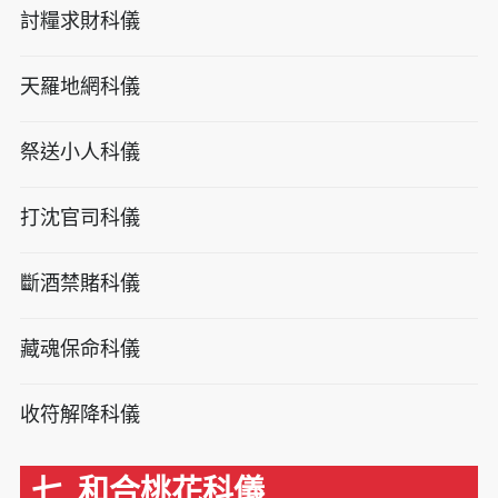
討糧求財科儀
天羅地網科儀
祭送小人科儀
打沈官司科儀
斷酒禁賭科儀
藏魂保命科儀
收符解降科儀
七. 和合桃花科儀