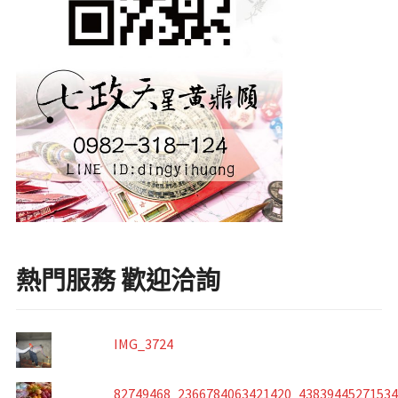
熱門服務 歡迎洽詢
IMG_3724
82749468_2366784063421420_4383944527153