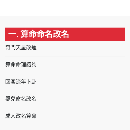
一. 算命命名改名
奇門天星改運
算命命理諮詢
回客流年卜卦
嬰兒命名改名
成人改名算命