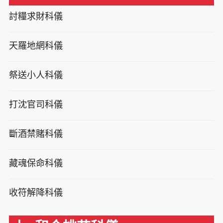
討糧求財科儀
天羅地網科儀
祭送小人科儀
打沈官司科儀
斷酒禁賭科儀
藏魂保命科儀
收符解降科儀