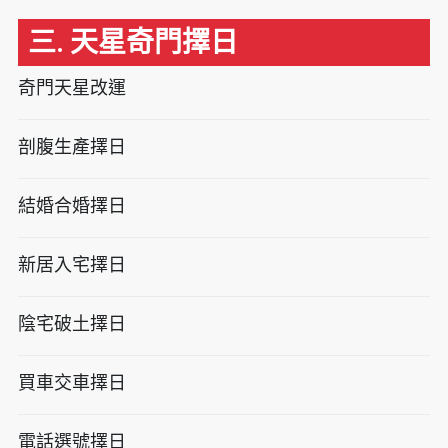
三. 天星奇門擇日
奇門天星改運
剖腹生產擇日
結婚合婚擇日
新居入宅擇日
陰宅破土擇日
買車交車擇日
電話選號擇日