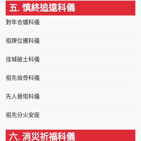
五. 慎終追遠科儀
對年合爐科儀
祖牌位遷科儀
佳城破土科儀
祖先撿骨科儀
先人晉塔科儀
祖先分火安座
六. 消災祈福科儀