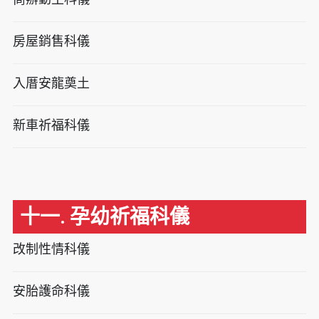
房屋銷售科儀
入厝安龍奠土
新車祈福科儀
十一. 孕幼祈福科儀
改制性情科儀
安胎護命科儀