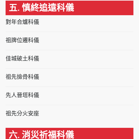
五. 慎終追遠科儀
對年合爐科儀
祖牌位遷科儀
佳城破土科儀
祖先撿骨科儀
先人晉塔科儀
祖先分火安座
六. 消災祈福科儀