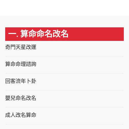
一. 算命命名改名
奇門天星改運
算命命理諮詢
回客流年卜卦
嬰兒命名改名
成人改名算命