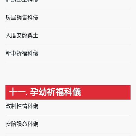
房屋銷售科儀
入厝安龍奠土
新車祈福科儀
十一. 孕幼祈福科儀
改制性情科儀
安胎護命科儀