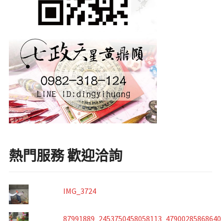
熱門服務 歡迎洽詢
IMG_3724
87991889_2453750458058113_4790028586864