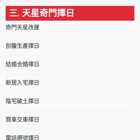
三. 天星奇門擇日
奇門天星改運
剖腹生產擇日
結婚合婚擇日
新居入宅擇日
陰宅破土擇日
買車交車擇日
電話選號擇日