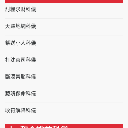
討糧求財科儀
天羅地網科儀
祭送小人科儀
打沈官司科儀
斷酒禁賭科儀
藏魂保命科儀
收符解降科儀