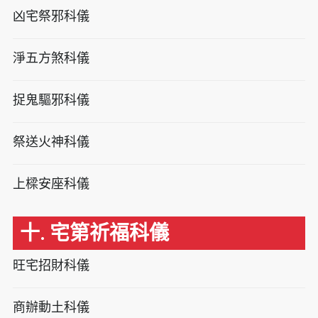
凶宅祭邪科儀
淨五方煞科儀
捉鬼驅邪科儀
祭送火神科儀
上樑安座科儀
十. 宅第祈福科儀
旺宅招財科儀
商辦動土科儀