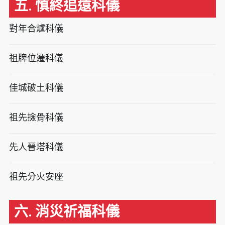
五. 慎終追遠科儀
對年合爐科儀
祖牌位遷科儀
佳城破土科儀
祖先撿骨科儀
先人晉塔科儀
祖先分火安座
六. 消災祈福科儀