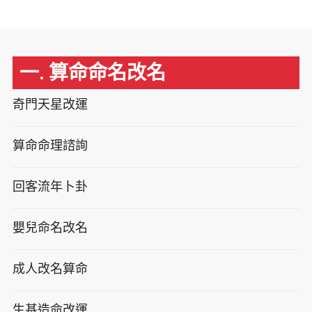
一. 算命命名改名
奇門天星改運
算命命理諮詢
回客流年卜卦
嬰兒命名改名
成人改名算命
生基造命改運