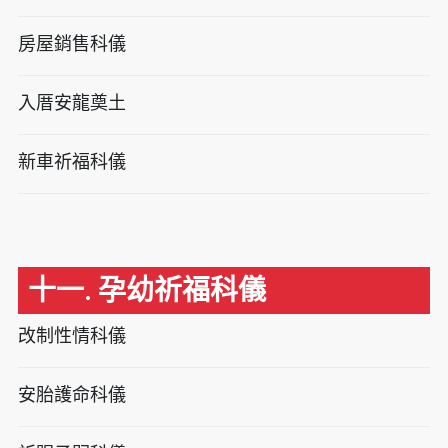
房屋銷售科儀
入厝安龍奠土
新車祈福科儀
十一. 孕幼祈福科儀
改制性情科儀
安胎護命科儀