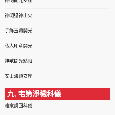
神明開光安座
神明退神出火
手飾玉珮開光
私人印章開光
神獸開光點眼
安山海鎮安座
九. 宅第淨穢科儀
離家調回科儀