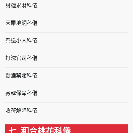
討糧求財科儀
天羅地網科儀
祭送小人科儀
打沈官司科儀
斷酒禁賭科儀
藏魂保命科儀
收符解降科儀
七. 和合桃花科儀