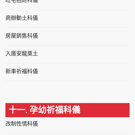
旺宅招財科儀
商辦動土科儀
房屋銷售科儀
入厝安龍奠土
新車祈福科儀
十一. 孕幼祈福科儀
改制性情科儀