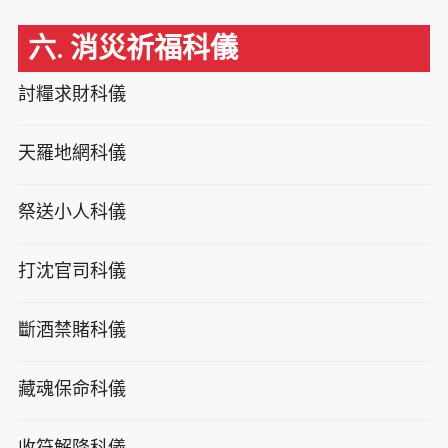
六. 消災祈福科儀
討糧求財科儀
天羅地網科儀
祭送小人科儀
打沈官司科儀
斷酒禁賭科儀
藏魂保命科儀
收符解降科儀