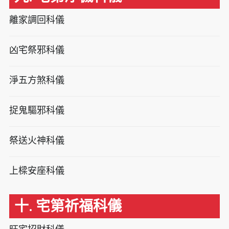
離家調回科儀
凶宅祭邪科儀
淨五方煞科儀
捉鬼驅邪科儀
祭送火神科儀
上樑安座科儀
十. 宅第祈福科儀