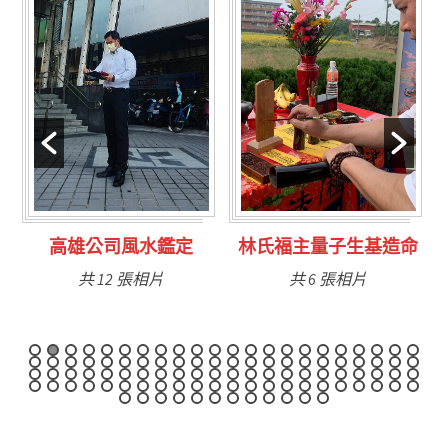
水鑑定
林氏福主量子生基造命
台南永康風水鑑
相片
共 6 張相片
共 9 張相片