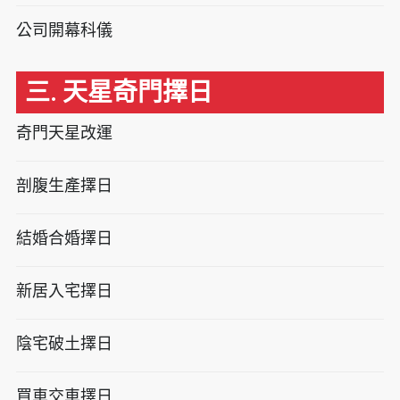
公司開幕科儀
三. 天星奇門擇日
奇門天星改運
剖腹生產擇日
結婚合婚擇日
新居入宅擇日
陰宅破土擇日
買車交車擇日