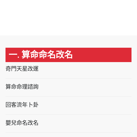
一. 算命命名改名
奇門天星改運
算命命理諮詢
回客流年卜卦
嬰兒命名改名