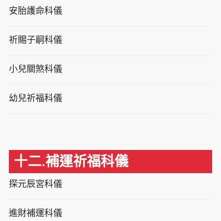
安胎護命科儀
祈賜子嗣科儀
小兒關煞科儀
幼兒祈福科儀
十二.補運祈福科儀
探元辰宮科儀
進財補運科儀