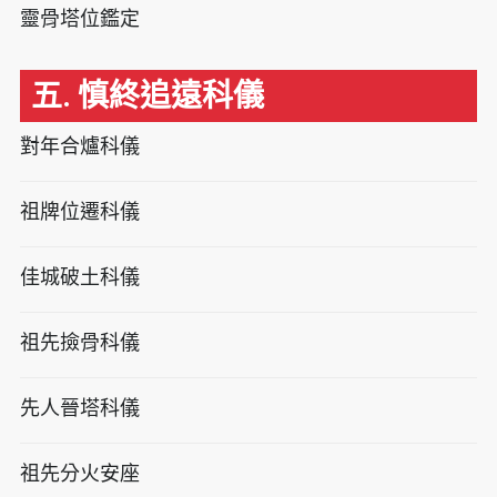
靈骨塔位鑑定
五. 慎終追遠科儀
對年合爐科儀
祖牌位遷科儀
佳城破土科儀
祖先撿骨科儀
先人晉塔科儀
祖先分火安座